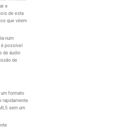
ar e
pois de esta
deos que vêem
dia num
 é possível
s de áudio
issão de
, um formato
e rapidamente
TML5 sem um
nte