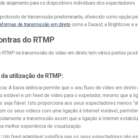
 de alojamento para os dispositivos individuais dos espectadores.
rotocolo de transmissão predominante, oferecido como opção pel
taformas de transmissão em direto
como a Dacast, a Brightcove e 
contras do RTMP
de RTMP na transmissão de vídeo em direto tem vários pontos posit
da utilização de RTMP:
ncia: A baixa latência permite que o seu fluxo de vídeo em diret
o estável e um feed de vídeo para o espetador, mesmo que a li
ão seja fiável. Isto proporciona aos seus espectadores menos “a
m os seus vídeos com uma ligação à Internet instável, permiti
pidamente a transmissão assim que a ligação à Internet estabil
a melhor experiência de visualização.
:
Um feed adaptável significa que os seus espectadores não es