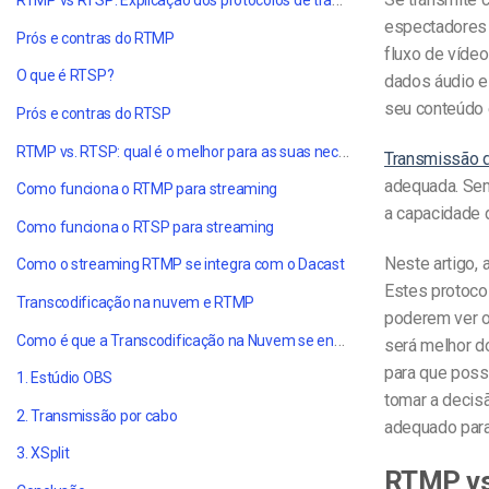
espectadores 
Prós e contras do RTMP
fluxo de vídeo
O que é RTSP?
dados áudio e
seu conteúdo 
Prós e contras do RTSP
RTMP vs. RTSP: qual é o melhor para as suas necessidades?
Transmissão d
adequada. Sem 
Como funciona o RTMP para streaming
a capacidade 
Como funciona o RTSP para streaming
Neste artigo,
Como o streaming RTMP se integra com o Dacast
Estes protoco
Transcodificação na nuvem e RTMP
poderem ver 
Como é que a Transcodificação na Nuvem se enquadra no RTMP?
será melhor d
para que possa
1. Estúdio OBS
tomar a decis
2. Transmissão por cabo
adequado para
3. XSplit
RTMP vs