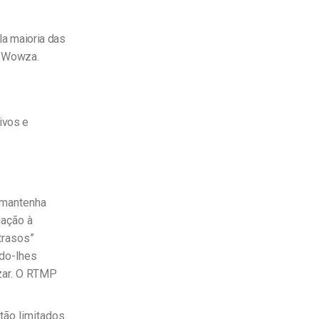
a maioria das
a Wowza.
ivos e
o mantenha
gação à
trasos”
ndo-lhes
izar. O RTMP
tão limitados