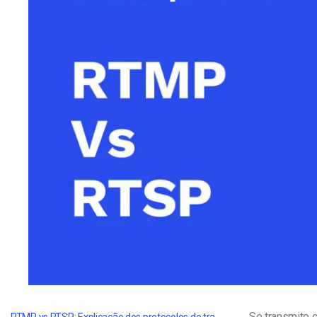
Alojamento de Vídeo On
Video CMS
Privacidade e Seguranç
RTMP vs RTSP: Explicação dos protocolos de transmissão em fluxo contínuo
Se transmite c