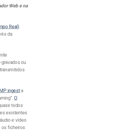
ador Web e na
mpo Real)
.
vés da
mite
é-gravados ou
transmitidos
MP ingest
a
eaming”.
O
 quase todos
res existentes
áudio e vídeo
 os ficheiros