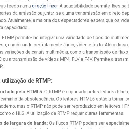
seus feeds numa
direção linear
. A adaptabilidade permite-lhes salt
partes da emissão ou juntar-se a uma transmissão em direto de
do. Atualmente, a maioria dos espectadores espera que os ví
ta capacidade.
 RTMP permite-lhe integrar uma variedade de tipos de multimé
so, combinando perfeitamente áudio, vídeo e texto. Além disso,
las variações de canais multimédia, como a transmissão de fluxo
 ou a transmissão de vídeos MP4, FLV e F4V. Permite a transm
P.
 utilização de RTMP:
ortado pelo HTML5:
O RTMP é suportado pelos leitores Flash
 caminho da obsolescência. Os leitores HTML5 estão a tornar-s
moderno, mas o RTMP não pode ser reproduzido em leitores H
como o HLS. A utilização de RTMP requer outras ferramentas.
 de largura de banda:
Os fluxos RTMP podem ser especialme