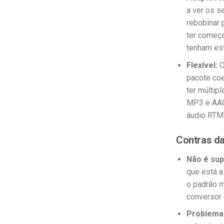
a ver os 
rebobinar 
ter começa
tenham es
Flexível:
O
pacote coe
ter múltip
MP3 e AAC
áudio RTM
Contras da
Não é sup
que está a
o padrão 
conversor 
Problemas