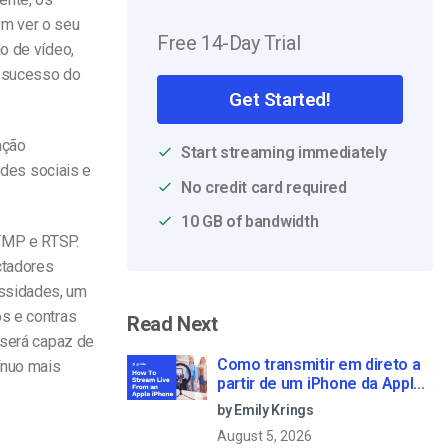
em ver o seu
Free 14-Day Trial
o de vídeo,
o sucesso do
Get Started!
ação
Start streaming immediately
des sociais
e
No credit card required
10 GB of bandwidth
TMP e RTSP.
ctadores
ssidades, um
ós e contras
Read Next
 será capaz de
Como transmitir em direto a
ínuo mais
partir de um iPhone da Apple
em 6 passos simples
by Emily Krings
August 5, 2026