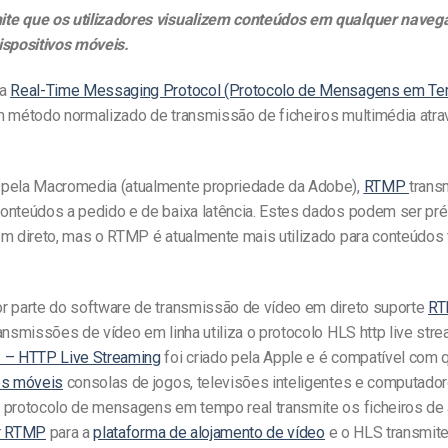
te que os utilizadores visualizem conteúdos em qualquer naveg
ispositivos móveis.
ca
Real-Time Messaging Protocol (Protocolo de Mensagens em Te
m método normalizado de transmissão de ficheiros multimédia atra
pela Macromedia (atualmente propriedade da Adobe),
RTMP
trans
onteúdos a pedido e de baixa latência. Estes dados podem ser pr
em direto, mas o RTMP é atualmente mais utilizado para conteúdos 
r parte do software de transmissão de vídeo em direto suporte
RT
ansmissões de vídeo em linha utiliza o protocolo HLS http live str
 – HTTP Live Streaming
foi criado pela Apple e é compatível com
os móveis
consolas de jogos, televisões inteligentes e computado
 protocolo de mensagens em tempo real transmite os ficheiros de 
or RTMP
para a
plataforma de alojamento de vídeo
e o HLS transmite