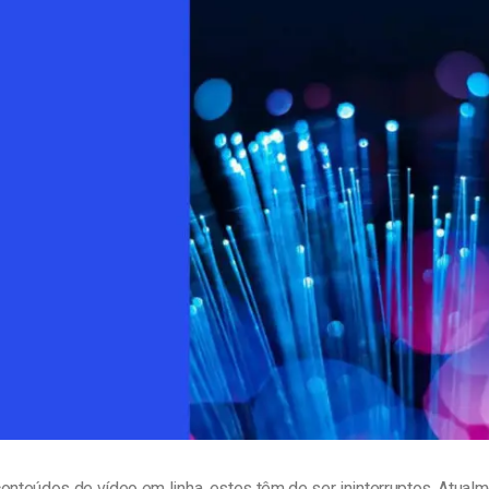
line
Análise de Vídeo
Monetização de Vídeo
a
Marketing em Vídeo
onteúdos de vídeo em linha, estes têm de ser ininterruptos. Atualm