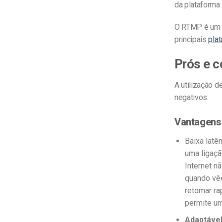
da plataforma
O RTMP é um p
principais
pla
Prós e 
A utilização 
negativos:
Vantagens 
Baixa latê
uma ligaçã
Internet n
quando vêe
retomar ra
permite um
Adaptável