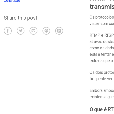
Conclusão
transmi
Share this post
Os protocolos
visualizem co
RTMP e RTSP 
através deste
como os dados
está a tentar 
estrada que o c
Os dois proto
frequente ver
Embora ambos
existem algum
O que é R