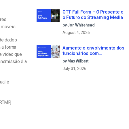
OTT Full Form – O Presente e
o Futuro do Streaming Media
ores
by Jon Whitehead
 móveis.
August 4, 2026
 de dados
 a forma
Aumente o envolvimento dos
funcionários com
e vídeo que
comunicações empresariais
ransmissão é a
by Max Wilbert
em direto
July 31, 2026
ual é
 RTMP,