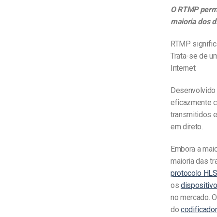
O RTMP permi
maioria dos d
RTMP signifi
Trata-se de u
Internet.
Desenvolvido 
eficazmente c
transmitidos 
em direto.
Embora a maio
maioria das tr
protocolo HLS
os
dispositiv
no mercado. O
do
codificad