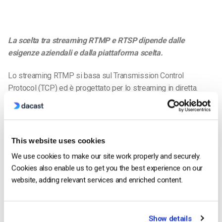
La scelta tra streaming RTMP e RTSP dipende dalle
esigenze aziendali e dalla piattaforma scelta.
Lo streaming RTMP si basa sul Transmission Control
Protocol (TCP) ed è progettato per lo streaming in diretta.
streaming in diretta attraverso Flash Player.
Grazie alla sua versatilità, RTMP è sicuro e può trasmettere
file audio, video e di testo in qualsiasi browser web e
This website uses cookies
dispositivo mobile compatibile con Flash. Ciò significa che lo
We use cookies to make our site work properly and securely.
streaming RTMP è ampiamente accessibile agli spettatori
Cookies also enable us to get you the best experience on our
senza la necessità di applicazioni o piattaforme secondarie
website, adding relevant services and enriched content.
per rendere compatibile un lettore. Inoltre, facilita le
operazioni di ripresa, caricamento e condivisione dei video in
live-streaming. RTMP è stato creato per le moderne esigenze
Show details
di streaming multimediale.