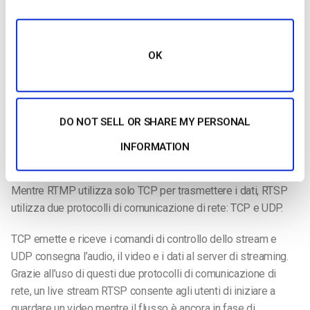
Per poter trasmettere in diretta con il protocollo di streaming
RTMP, è necessario disporre di una
telecamera per il live-
OK
streaming
una scheda di acquisizione o un codificatore video
hardware e un software per lo streaming video in diretta. Una
volta che avete tutte le attrezzature giuste,
il
protocollo di
streaming
RTMP
vi aiuterà a far arrivare i vostri contenuti ai
DO NOT SELL OR SHARE MY PERSONAL
vostri spettatori.
INFORMATION
Come funziona RTSP per lo streaming
Mentre RTMP utilizza solo TCP per trasmettere i dati, RTSP
utilizza due protocolli di comunicazione di rete: TCP e UDP.
TCP emette e riceve i comandi di controllo dello stream e
UDP consegna l’audio, il video e i dati al server di streaming.
Grazie all’uso di questi due protocolli di comunicazione di
rete, un live stream RTSP consente agli utenti di iniziare a
guardare un video mentre il flusso è ancora in fase di