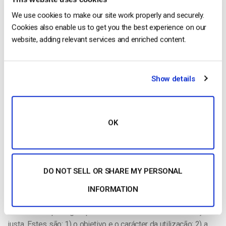
We use cookies to make our site work properly and securely.
Cookies also enable us to get you the best experience on our
website, adding relevant services and enriched content.
Se um
Show details
filme não estiver no domínio público nem for publicado ao
abrigo de uma licença Creative Commons, então está
OK
totalmente protegido pela lei dos direitos de autor. Pode
ainda fazer uma utilização muito limitada de clips de vídeo
protegidos por direitos de autor ao abrigo da doutrina de
Utilização Justa, mas certifique-se de que compreende como
DO NOT SELL OR SHARE MY PERSONAL
funciona antes de o tentar.
INFORMATION
Quatro factores determinam se uma determinada utilização
de uma obra protegida por direitos de autor é uma utilização
justa. Estes são: 1) o objetivo e o carácter da utilização; 2) a