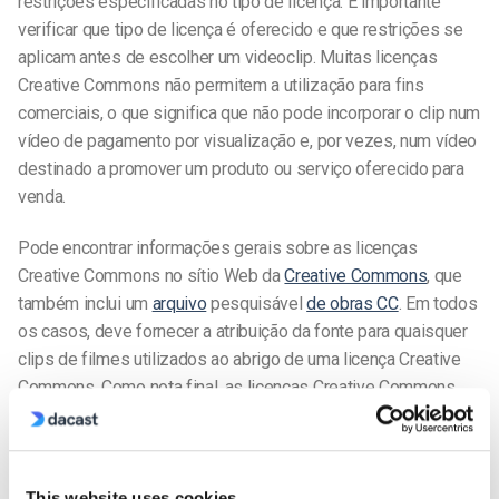
restrições especificadas no tipo de licença. É importante
verificar que tipo de licença é oferecido e que restrições se
aplicam antes de escolher um videoclip. Muitas licenças
Creative Commons não permitem a utilização para fins
comerciais, o que significa que não pode incorporar o clip num
vídeo de pagamento por visualização e, por vezes, num vídeo
destinado a promover um produto ou serviço oferecido para
venda.
Pode encontrar informações gerais sobre as licenças
Creative Commons no sítio Web da
Creative Commons
, que
também inclui um
arquivo
pesquisável
de obras CC
. Em todos
os casos, deve fornecer a atribuição da fonte para quaisquer
clips de filmes utilizados ao abrigo de uma licença Creative
Commons. Como nota final, as licenças Creative Commons
proíbem sempre o uso de gestão de direitos digitais (DRM).
Utilização justa
This website uses cookies