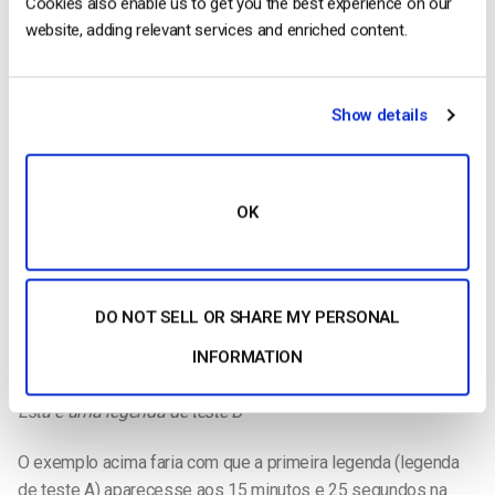
Cookies also enable us to get you the best experience on our
Texto da legenda
website, adding relevant services and enriched content.
Linha em branco
Este é o aspeto que terá em ação:
Show details
001
00:15:25.000 -> 00:15:29.000
OK
Esta é uma legenda de teste A
002
DO NOT SELL OR SHARE MY PERSONAL
INFORMATION
00:15:29.000 -> 00:15:32.000
Esta é uma legenda de teste B
O exemplo acima faria com que a primeira legenda (legenda
de teste A) aparecesse aos 15 minutos e 25 segundos na