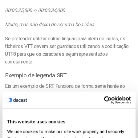
00:00:25,500 -> 00:00:34,000
Muito, mas não deixa de ser uma boa ideia.
Se pretender utilizar outras línguas para além do inglês, os
ficheiros VTT devem ser guardados utilizando a codificação
UTF8 para que os caracteres sejam apresentados
corretamente.
Exemplo de legenda SRT
Eis um exemplo de SRT. Funciona de forma semelhante ao
método do carimbo de data/hora dos ficheiros VTT.
O formato será o seguinte:
This website uses cookies
Número do subtítulo: 10
We use cookies to make our site work properly and securely.
Hora de início -> Hora de fim