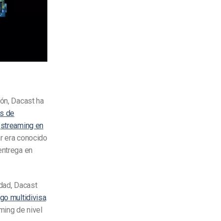
ión, Dacast ha
s de
e
streaming en
r era conocido
entrega en
idad, Dacast
go multidivisa
.
aming de nivel