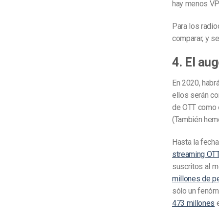
hay menos VPO 
Para los radi
comparar, y se
4. El au
En 2020, habrá
ellos serán co
de OTT como e
(También hemo
Hasta la fech
streaming OT
suscritos al m
millones de p
sólo un fenóm
473 millones
e