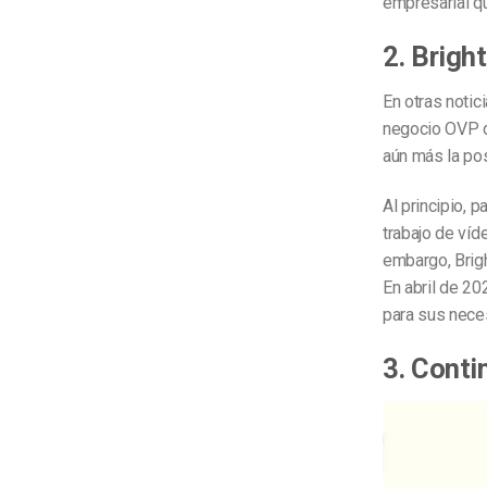
empresarial qu
2. Brigh
En otras notic
negocio OVP 
aún más la pos
Al principio, 
trabajo de víd
embargo, Brig
En abril de 20
para sus nece
3. Conti