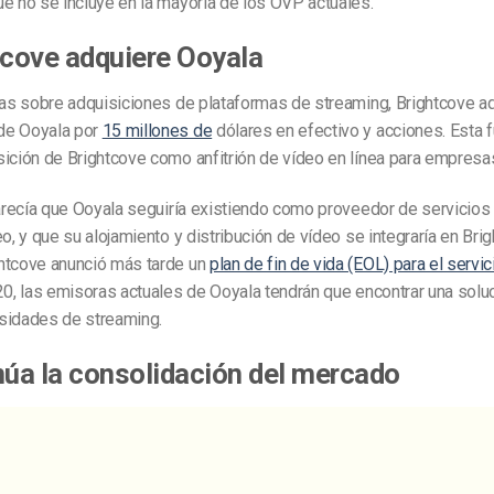
e no se incluye en la mayoría de los OVP actuales.
tcove adquiere Ooyala
ias sobre adquisiciones de plataformas de streaming, Brightcove ad
de Ooyala por
15 millones de
dólares en efectivo y acciones. Esta 
ición de Brightcove como anfitrión de vídeo en línea para empresa
parecía que Ooyala seguiría existiendo como proveedor de servicios 
eo, y que su alojamiento y distribución de vídeo se integraría en Brig
htcove anunció más tarde un
plan de fin de vida (EOL) para el servi
20, las emisoras actuales de Ooyala tendrán que encontrar una soluc
sidades de streaming.
núa la consolidación del mercado