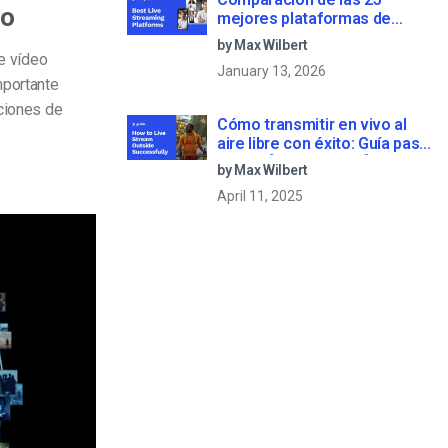
eo
mejores plataformas de
streaming en directo en 2025
by Max Wilbert
de vídeo
January 13, 2026
mportante
iciones de
Cómo transmitir en vivo al
aire libre con éxito: Guía paso
a paso [2021 Update]
by Max Wilbert
April 11, 2025