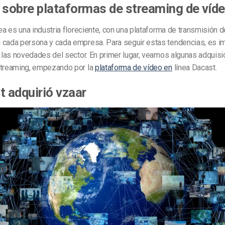
 sobre plataformas de streaming de víd
nea es una industria floreciente, con una plataforma de transmisión 
 cada persona y cada empresa. Para seguir estas tendencias, es i
e las novedades del sector. En primer lugar, veamos algunas adquis
streaming, empezando por la
plataforma de vídeo en
línea Dacast.
t adquirió vzaar