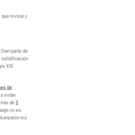
 que revisar y
 Gran parte de
solidificación
lo XXI.
nes de
s están
, más de
3
auge no es
lcanzaron los