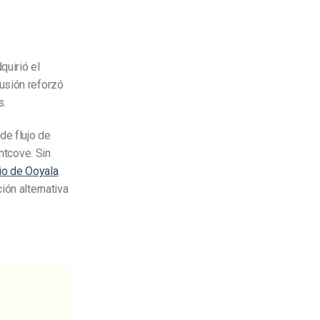
quirió el
fusión reforzó
s.
de flujo de
htcove. Sin
cio de Ooyala
.
ión alternativa