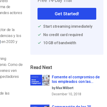
Free 14-Day Trial
visto
orma de
randes actores
Get Started!
Start streaming immediately
tor de la
No credit card required
ndencias y los
l
en 2020 y
10 GB of bandwidth
ming
lenio. Como de
Read Next
jóvenes ven
espectadores
Fomente el compromiso de
los empleados con las
comunicaciones corporativas
by Max Wilbert
en directo
de las
December 10, 2018
Comparación de las 25