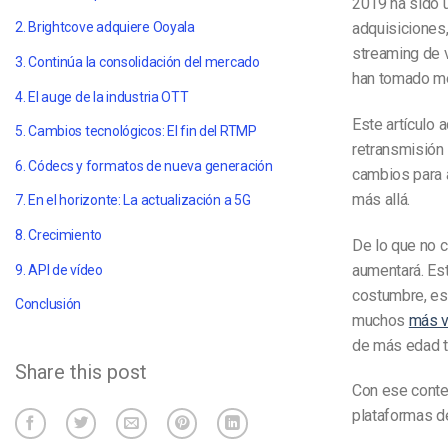
2019 ha sido u
adquisiciones
2. Brightcove adquiere Ooyala
streaming de 
3. Continúa la consolidación del mercado
han tomado me
4. El auge de la industria OTT
Este artículo 
5. Cambios tecnológicos: El fin del RTMP
retransmisión 
6. Códecs y formatos de nueva generación
cambios para 
más allá.
7. En el horizonte: La actualización a 5G
8. Crecimiento
De lo que no 
aumentará. Es
9. API de vídeo
costumbre, est
Conclusión
muchos
más v
de más edad t
Share this post
Con ese conte
plataformas d