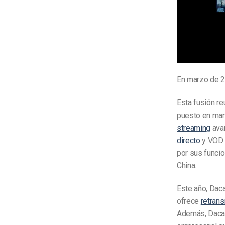
En marzo de 2
Esta fusión re
puesto en mar
streaming
avan
directo
y VO
por sus funcio
China.
Este año, Daca
ofrece
retrans
Además, Daca