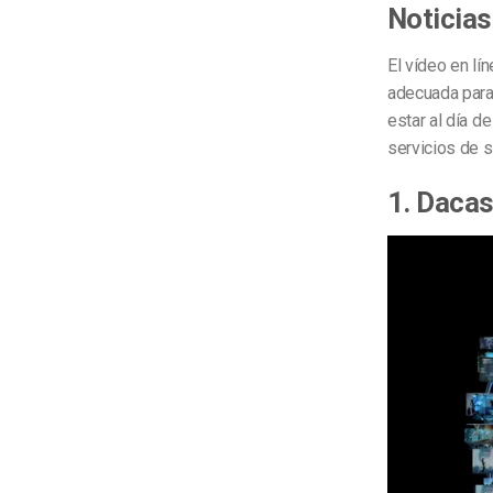
Noticias
El vídeo en lí
adecuada para
estar al día d
servicios de 
1. Dacas