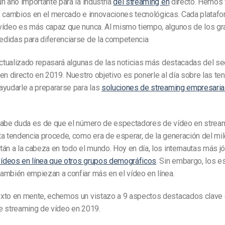
n año importante para la industria
del streaming en
directo. Hemos 
, cambios en el mercado e innovaciones tecnológicas. Cada plataf
vídeo es más capaz que nunca. Al mismo tiempo, algunos de los g
didas para diferenciarse de la competencia
actualizado repasará algunas de las noticias más destacadas del sec
en directo en 2019. Nuestro objetivo es ponerle al día sobre las te
ayudarle a prepararse para las
soluciones de streaming empresaria
cabe duda es de que el número de espectadores de vídeo en strea
ta tendencia procede, como era de esperar, de la generación del mi
án a la cabeza en todo el mundo. Hoy en día, los internautas más 
ídeos en línea que otros grupos demográficos
. Sin embargo, los 
ambién empiezan a confiar más en el vídeo en línea.
xto en mente, echemos un vistazo a 9 aspectos destacados clave 
e streaming de vídeo en 2019.