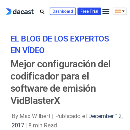
Skip
to
Dashboard
Free Trial
content
EL BLOG DE LOS EXPERTOS
EN VÍDEO
Mejor configuración del
codificador para el
software de emisión
VidBlasterX
By Max Wilbert |
Publicado el
December 12,
2017
| 8 min Read