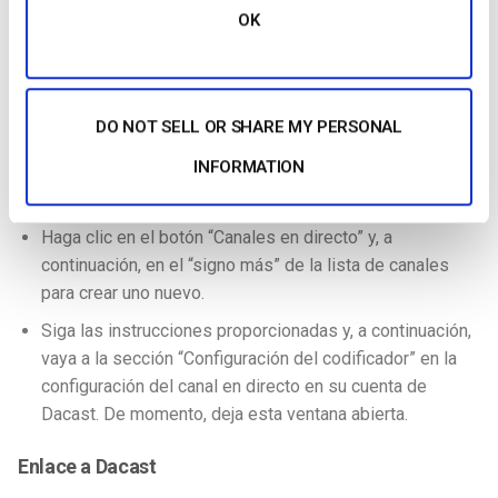
OK
Enlace al Dacast OVP
El primer paso para configurar VidBlasterX con Dacast es
crear un canal en directo en tu cuenta de Dacast. *Nota: Esto
sólo es necesario si aún no lo has hecho. Así se hace la
DO NOT SELL OR SHARE MY PERSONAL
primera vez:
INFORMATION
Acceda a su cuenta Dacast
en
Dacast.com
.
Haga clic en el botón “Canales en directo” y, a
continuación, en el “signo más” de la lista de canales
para crear uno nuevo.
Siga las instrucciones proporcionadas y, a continuación,
vaya a la sección “Configuración del codificador” en la
configuración del canal en directo en su cuenta de
Dacast. De momento, deja esta ventana abierta.
Enlace a Dacast