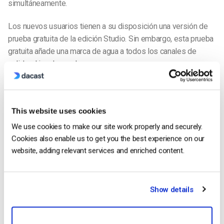
simultáneamente.
Los nuevos usuarios tienen a su disposición una versión de
prueba gratuita de la edición Studio. Sin embargo, esta prueba
gratuita añade una marca de agua a todos los canales de
salida, al igual que el
codificador Wirecast
hace.
This website uses cookies
Aquí tienes una lista de los módulos de VidBlasterX:
We use cookies to make our site work properly and securely.
Configuración de la transmisión en directo con
Cookies also enable us to get you the best experience on our
el software de transmisión VidBlasterX
website, adding relevant services and enriched content.
Cuando descargues VidBlasterX y lo abras por primera vez,
se cargará el perfil por defecto con un conjunto de módulos.
Esto le permite iniciar rápida y fácilmente su flujo. Más
Show details
adelante, por supuesto, podrá personalizar su conjunto de
módulos en función de sus necesidades.