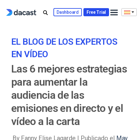
Skip
to
Dashboard
Free Trial
content
EL BLOG DE LOS EXPERTOS
EN VÍDEO
Las 6 mejores estrategias
para aumentar la
audiencia de las
emisiones en directo y el
vídeo a la carta
By Fanny Elise Lagarde |
Publicado el
May