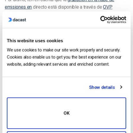
emisiones en
directo está disponible a través de
OVP
profesionales como Dacast. Con sólo unos clics, las
emisoras de Dacast pueden asegurarse de que todas las
retransmisiones en directo se graben con la mejor calidad
disponible.
This website uses cookies
5. Promociona tus contenidos antes, durante y
We use cookies to make our site work properly and securely.
después de las emisiones en directo
Cookies also enable us to get you the best experience on our
website, adding relevant services and enriched content.
Antes de
retransmitir su evento en directo
, debe generar
expectación. Esto puede implicar la publicación en su blog,
redes sociales y otras plataformas. puede enviar correos
Show details
electrónicos e informar a sus amigos y socios. En resumen,
se trata de difundir el mensaje lo más ampliamente posible.
Generar interés
OK