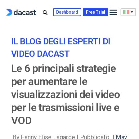
Skip
to
Dashboard
Free Trial
content
IL BLOG DEGLI ESPERTI DI
VIDEO DACAST
Le 6 principali strategie
per aumentare le
visualizzazioni dei video
per le trasmissioni live e
VOD
By Fanny Elise Lagarde |
Pubblicato il
May