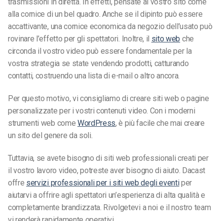
trasmissioni in diretta. In effetti, pensate al vostro sito come
alla cornice di un bel quadro. Anche se il dipinto può essere
accattivante, una cornice economica da negozio dell’usato può
rovinare l’effetto per gli spettatori. Inoltre, il
sito web
che
circonda il vostro video può essere fondamentale per la
vostra strategia se state vendendo prodotti, catturando
contatti, costruendo una lista di e-mail o altro ancora.
Per questo motivo, vi consigliamo di creare siti web o pagine
personalizzate per i vostri contenuti video. Con i moderni
strumenti web come
WordPress
, è più facile che mai creare
un sito del genere da soli.
Tuttavia, se avete bisogno di siti web professionali creati per
il vostro lavoro video, potreste aver bisogno di aiuto. Dacast
offre
servizi professionali per i siti web degli eventi
per
aiutarvi a offrire agli spettatori un’esperienza di alta qualità e
completamente brandizzata. Rivolgetevi a noi e il nostro team
vi renderà rapidamente operativi.