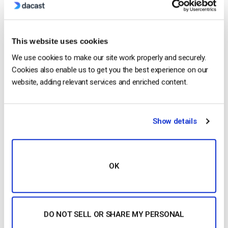
tutti i flussi live siano registrati con la migliore qualità
disponibile.
This website uses cookies
5. Promuovete i vostri contenuti prima, durante e
We use cookies to make our site work properly and securely.
dopo le trasmissioni in diretta.
Cookies also enable us to get you the best experience on our
Prima di
trasmettere il vostro evento in diretta
, dovete
website, adding relevant services and enriched content.
generare un po’ di eccitazione. Questo può comportare la
pubblicazione di post sul vostro blog, sui social media e su
altre piattaforme. potete inviare e-mail e informare i vostri
Show details
amici e partner. In breve, si vuole diffondere la parola il più
possibile.
Generare interesse
OK
DO NOT SELL OR SHARE MY PERSONAL