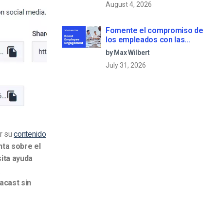
August 4, 2026
Fomente el compromiso de
los empleados con las
comunicaciones corporativas
by Max Wilbert
en directo
July 31, 2026
r su
contenido
nta sobre el
ita ayuda
s
acast sin