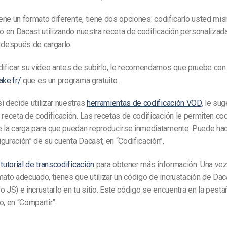
tiene un formato diferente, tiene dos opciones: codificarlo usted mi
lo en Dacast utilizando nuestra receta de codificación personalizad
después de cargarlo.
odificar su vídeo antes de subirlo, le recomendamos que pruebe con
ake.fr/
que es un programa gratuito.
i decide utilizar nuestras
herramientas de codificación VOD
, le su
 receta de codificación. Las recetas de codificación le permiten cod
e la carga para que puedan reproducirse inmediatamente.
Puede hac
guración” de su cuenta Dacast, en “Codificación”.
o
tutorial de transcodificación
para obtener más información.
Una vez
mato adecuado, tienes que utilizar un código de incrustación de Dac
o JS) e incrustarlo en tu sitio. Este código se encuentra en la pesta
o, en “Compartir”.