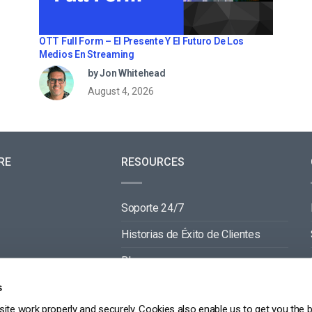
OTT Full Form – El Presente Y El Futuro De Los
Medios En Streaming
by Jon Whitehead
August 4, 2026
RE
RESOURCES
Soporte 24/7
Historias de Éxito de Clientes
Blog
Documentación de Video API
s
ite work properly and securely. Cookies also enable us to get you the 