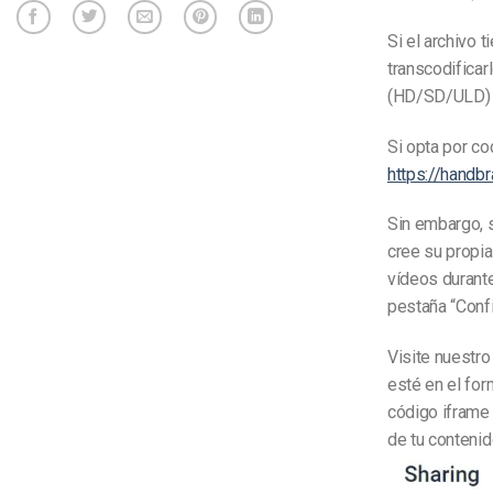
Si el archivo 
transcodificar
(HD/SD/ULD) 
Si opta por c
https://handbr
Sin embargo, s
cree su propia
vídeos durant
pestaña “Confi
Visite nuestr
esté en el for
código iframe 
de tu contenid