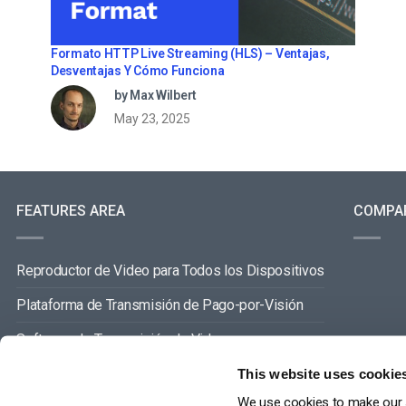
Formato HTTP Live Streaming (HLS) – Ventajas,
Desventajas Y Cómo Funciona
by Max Wilbert
May 23, 2025
FEATURES AREA
COMPA
Reproductor de Video para Todos los Dispositivos
Plataforma de Transmisión de Pago-por-Visión
Software de Transmisión de Video
Gestión de Contenidos de Video
This website uses cookie
We use cookies to make our s