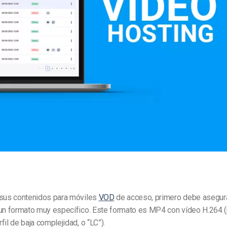
Marketing de Video
Emisoras de Radio y Televisión
 sus contenidos para móviles
VOD
de acceso, primero debe asegura
un formato muy específico. Este formato es MP4 con vídeo H.264 (pe
fil de baja complejidad, o “LC”).