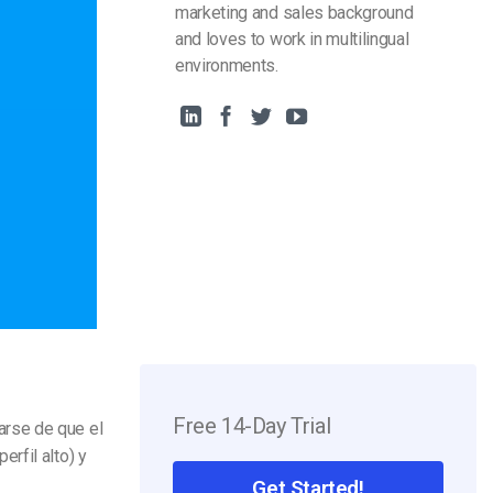
marketing and sales background
and loves to work in multilingual
environments.
Free 14-Day Trial
rse de que el
rfil alto) y
Get Started!