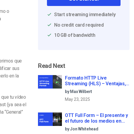
smo o
Start streaming immediately
a
No credit card required
10 GB of bandwidth
gerimos que
Read Next
ificar sus
erlo en la
Formato HTTP Live
Streaming (HLS) – Ventajas,
desventajas y cómo funciona
by Max Wilbert
 que tu vídeo
May 23, 2025
ast (ya sea el
ña “General”
OTT Full Form – El presente y
el futuro de los medios en
streaming
by Jon Whitehead