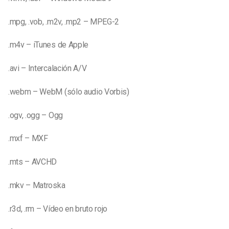
.mpg, .vob, .m2v, .mp2 – MPEG-2
.m4v – iTunes de Apple
.avi – Intercalación A/V
.webm – WebM (sólo audio Vorbis)
.ogv, .ogg – Ogg
.mxf – MXF
.mts – AVCHD
.mkv – Matroska
.r3d, .rm – Vídeo en bruto rojo