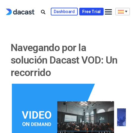
Skip
to
Dashboard
Free Trial
content
Navegando por la
solución Dacast VOD: Un
recorrido