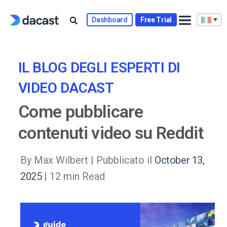
Skip
to
Dashboard
Free Trial
content
IL BLOG DEGLI ESPERTI DI
VIDEO DACAST
Come pubblicare
contenuti video su Reddit
By Max Wilbert |
Pubblicato il
October 13,
2025
| 12 min Read