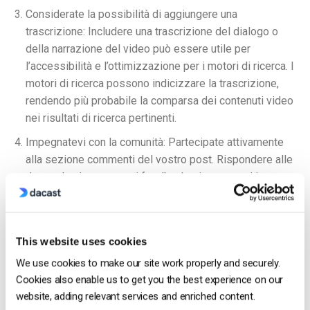
Considerate la possibilità di aggiungere una
trascrizione: Includere una trascrizione del dialogo o
della narrazione del video può essere utile per
l’accessibilità e l’ottimizzazione per i motori di ricerca. I
motori di ricerca possono indicizzare la trascrizione,
rendendo più probabile la comparsa dei contenuti video
nei risultati di ricerca pertinenti.
Impegnatevi con la comunità: Partecipate attivamente
alla sezione commenti del vostro post. Rispondere alle
domande, riconoscere i feedback e impegnarsi in
conversazioni significative con gli utenti. Questo non
solo aiuta a costruire una comunità intorno ai vostri
contenuti, ma segnala anche all’algoritmo di Reddit che il
This website uses cookies
vostro post è prezioso e merita attenzione.
We use cookies to make our site work properly and securely.
Fase 5: Promozione del post video
Cookies also enable us to get you the best experience on our
website, adding relevant services and enriched content.
Per aumentare la visibilità e la portata del vostro post video