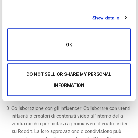
su Reddit, prendete in considerazione l’implementazione
delle seguenti strategie promozionali:
Show details
Cross-posting: Se è il caso, è possibile condividere i
contenuti video in più subreddit pertinenti. Tenete conto
delle regole di ogni subreddit in materia di cross-
OK
posting e assicuratevi che il contenuto sia adatto alla
comunità specifica.
Condivisione su altre piattaforme: Sfruttate la vostra
DO NOT SELL OR SHARE MY PERSONAL
presenza sui social media o altre piattaforme online per
promuovere il vostro post video su Reddit. Condividete
INFORMATION
il link con i vostri follower e incoraggiateli a partecipare
e a votare il vostro post.
Collaborazione con gli influencer: Collaborare con utenti
influenti o creatori di contenuti video all’interno della
vostra nicchia per aiutarvi a promuovere il vostro video
su Reddit. La loro approvazione e condivisione può