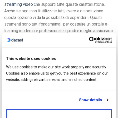
streaming video
che supporti tutte queste caratteristiche.
Anche se oggi non li utilizzate tutti, avere a disposizione
questa opzione vi dà la possibilità di espanderli. Questi
strumenti sono tutti fondamentali per costruire un portale e-
learning moderno e professionale, quindi è meglio assicurarsi
di avervi accesso!
Dacast per il settore dell’istruzione
Tenendo presente questo aspetto, diamo una breve occhiata
This website uses cookies
all’uso di Dacast per lo
streaming di video in diretta
ai vostri
We use cookies to make our site work properly and securely.
studenti. La nostra
piattaforma video online
utilizza la rete di
Cookies also enable us to get you the best experience on our
distribuzione dei contenuti (CDN)
Akamai
di alto livello per
website, adding relevant services and enriched content.
distribuire tutti i flussi video. Offre inoltre una solida gamma di
funzioni per gli utenti del settore educativo.
Show details
I
marcatori di capitolo
sono inclusi per tutti i broadcaster
Dacast a
TUTTI i livelli di piano
, a partire da 39 dollari al
mese. Gli utenti possono
configurare facilmente
i marcatori e