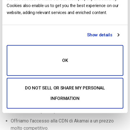
esamineremo è Dacast. Dacast è una piattaforma di
Cookies also enable us to get you the best experience on our
“Streaming as a Service” che mira a mettere a disposizione di
website, adding relevant services and enriched content.
qualsiasi azienda o organizzazione funzionalità di alto livello
e facilità di streaming.
Show details
OK
DO NOT SELL OR SHARE MY PERSONAL
INFORMATION
Caratteristiche principali
Offriamo l’accesso alla CDN di Akamai a un prezzo
molto competitivo.