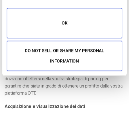
OTT
per distinguervi.
Questa parte del prezzo del vostro canale OTT può diventare
costosa, in quanto potreste dover pagare dei freelance
OK
costosi o avere un vostro personale addetto alla
manutenzione. Quanto più complicata è la vostra piattaforma,
tanto più specializzate saranno le competenze del vostro
DO NOT SELL OR SHARE MY PERSONAL
team di manutenzione e, di conseguenza, tanto più costoso
sarà il suo ingaggio.
INFORMATION
Tutte queste spese dovranno essere calcolate bene e
dovranno riflettersi nella vostra strategia di pricing per
garantire che siate in grado di ottenere un profitto dalla vostra
piattaforma OTT.
Acquisizione e visualizzazione dei dati