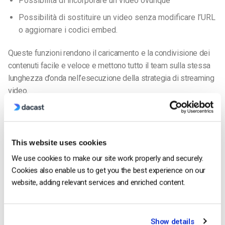
Possibilità di incorporare un video ovunque
Possibilità di sostituire un video senza modificare l’URL
o aggiornare i codici embed.
Queste funzioni rendono il caricamento e la condivisione dei
contenuti facile e veloce e mettono tutto il team sulla stessa
lunghezza d’onda nell’esecuzione della strategia di
streaming
video.
Manutenzione continua
Il lancio di un
servizio di streaming
OTT va ben oltre lo
This website uses cookies
sviluppo iniziale; gran parte dei costi di un canale OTT è
costituita dalla manutenzione e dagli aggiornamenti continui
We use cookies to make our site work properly and securely.
per mantenere il funzionamento corretto.
Cookies also enable us to get you the best experience on our
website, adding relevant services and enriched content.
Inoltre, se sperate di rimanere all’avanguardia per quanto
riguarda la tecnologia
dei servizi di streaming
, dovrete
aggiornare e innovare continuamente la vostra piattaforma
Show details