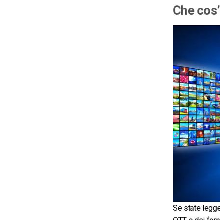
Che cos’
Se state legg