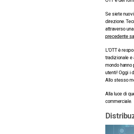
OTT e dei forni
Se siete nuovi 
direzione. Tec
attraverso una
precedente s
L’OTT è respon
tradizionale e 
mondo hanno pi
utenti! Oggi i
Allo stesso mo
Alla luce di 
commerciale.
Distribu