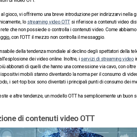
tori di video OTT.
al gioco, vi offriremo una breve introduzione per indirizzarvi nella g
nicamente, lo
streaming video OTT
si riferisce a contenuti video dist
 rete che non possiede o controlla i contenuti video. Come abbiamo
aggio
, con l’OTT il mezzo non controlla il messaggio.
sabile della tendenza mondiale al declino degli spettatori della te
all’esplosione dei video online. Inoltre, i
servizi di streaming video
i
ù abbonati di quelli che hanno una connessione via cavo, con oltre 
 dispositivi mobili stanno diventando la norma per il consumo di video
do, i set-top box sono diventati i principali punti di consumo dei m
queste e altre tendenze, un modello OTT ha semplicemente un buon 
zione di contenuti video OTT