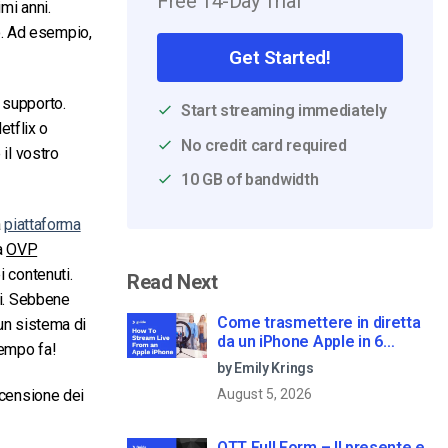
Free 14-Day Trial
mi anni.
o. Ad esempio,
Get Started!
 supporto.
Start streaming immediately
tflix o
No credit card required
 il vostro
10 GB of bandwidth
a
piattaforma
a
OVP
i contenuti.
Read Next
li. Sebbene
Come trasmettere in diretta
 un sistema di
da un iPhone Apple in 6
tempo fa!
semplici passi
by Emily Krings
ecensione dei
August 5, 2026
OTT Full Form – Il presente e