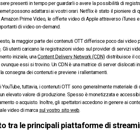
re presenti in tempo per guardarli o avere la possibilità di registrar
net possono adattarsi ai vostri orari. Netflix è stato il pioniere di 
, Amazon Prime Video, le offerte video di Apple attraverso iTunes
mportanti di video on-demand.
esto, la maggior parte dei contenuti OTT differisce poco dai video p
e
. Gli utenti caricano le registrazioni video sul provider di servizi vi
ento iniziale, una
Content Delivery Network (CDN)
distribuisce il 
, ovunque essi si trovino. Un CDN è una matrice di server dislocati in
la consegna dei contenuti e previene i rallentamenti.
i YouTube, tuttavia, i contenuti OTT sono generalmente materiale di 
 un elevato valore di produzione. Spesso è monetizzata e accessibi
mento o acquisto. Inoltre, gli spettatori accedono in genere ai cont
tale video di marca
sul vostro sito web
.
o tra le principali piattaforme di stream