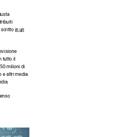
iusta
ribuiti
 scritto
in un
levisione
n tutto il
50 milioni di
 e altri media.
edia.
senso