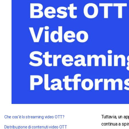
Video CMS
Privacy e Sicurezza
Tuttavia, un a
Che cos'è lo streaming video OTT?
continua a spi
Distribuzione di contenuti video OTT