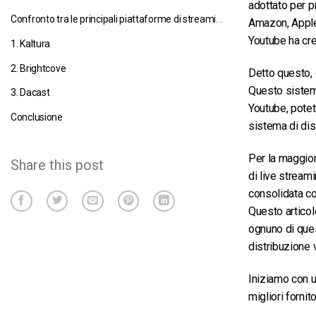
adottato per p
Confronto tra le principali piattaforme di streaming video OTT
Amazon, Apple
Youtube ha cre
1. Kaltura
2. Brightcove
Detto questo, 
Questo sistem
3. Dacast
Youtube, potete
Conclusione
sistema di dis
Per la maggior 
Share this post
di live stream
consolidata co
Questo articol
ognuno di ques
distribuzione 
Iniziamo con u
migliori fornit