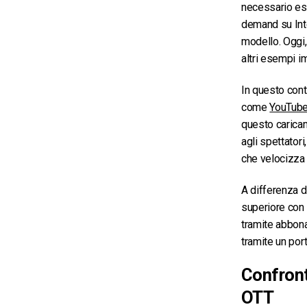
necessario esse
demand su Inter
modello. Oggi
altri esempi i
In questo cont
come
YouTub
questo caricam
agli spettatori
che velocizza 
A differenza d
superiore con
tramite abbona
tramite un por
Confront
OTT