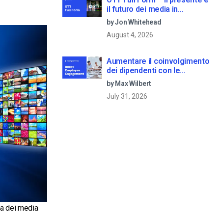
il futuro dei media in
streaming
by Jon Whitehead
August 4, 2026
Aumentare il coinvolgimento
dei dipendenti con le
comunicazioni aziendali in
by Max Wilbert
live streaming
July 31, 2026
za dei media