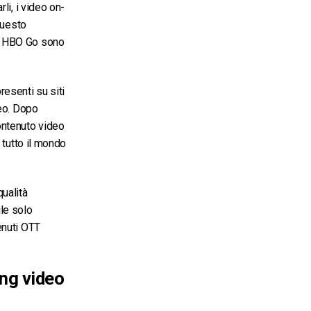
li, i video on-
questo
 e HBO Go sono
resenti su siti
deo. Dopo
contenuto video
 tutto il mondo
qualità
le solo
enuti OTT
ing video