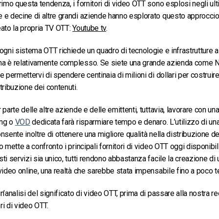
rimo questa tendenza, i fornitori di video OTT sono esplosi negli ulti
 e decine di altre grandi aziende hanno esplorato questo approcci
ato la propria TV OTT:
Youtube tv
.
ogni sistema OTT richiede un quadro di tecnologie e infrastrutture a
a è relativamente complesso. Se siete una grande azienda come Ne
 permettervi di spendere centinaia di milioni di dollari per costruire
tribuzione dei contenuti.
parte delle altre aziende e delle emittenti, tuttavia, lavorare con un
ing o
VOD
dedicata farà risparmiare tempo e denaro. L’utilizzo di un
nsente inoltre di ottenere una migliore qualità nella distribuzione de
o mette a confronto i principali fornitori di video OTT oggi disponibi
ti servizi sia unico, tutti rendono abbastanza facile la creazione di
video online, una realtà che sarebbe stata impensabile fino a poco 
n’analisi del significato di video OTT, prima di passare alla nostra r
ori di video OTT.