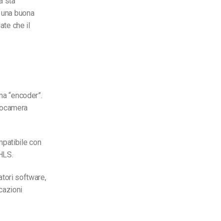
a sta
r una buona
ate che il
ama “encoder”.
eocamera
mpatibile con
HLS.
atori software,
cazioni