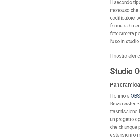
Il secondo ti
monouso che ac
codificatore s
forme e dimensi
fotocamera pe
l’uso in studio.
Il nostro elen
Studio 
Panoramic
Il primo è
OBS
Broadcaster S
trasmissione i
un progetto op
che chiunque p
estensioni o m