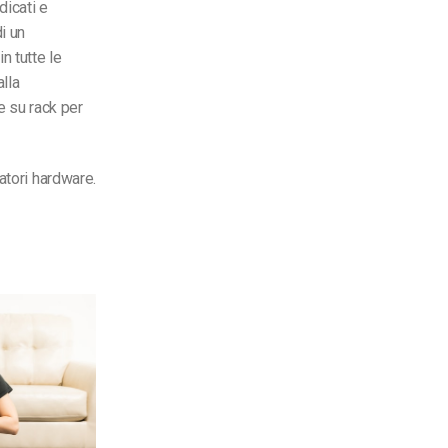
edicati e
i un
n tutte le
alla
e su rack per
atori hardware.