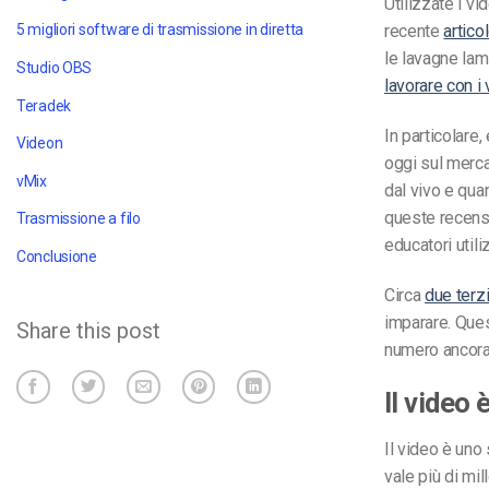
Utilizzate i v
recente
artico
5 migliori software di trasmissione in diretta
le lavagne lam
Studio OBS
lavorare con i
Teradek
In particolare
Videon
oggi sul merc
vMix
dal vivo e qua
queste recens
Trasmissione a filo
educatori utili
Conclusione
Circa
due terz
imparare. Ques
Share this post
numero ancora 
Il video
Il video è uno
vale più di mi