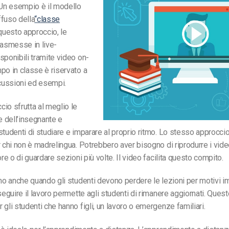
 Un esempio è il modello
fuso della
“classe
 questo approccio, le
rasmesse in live-
sponibili tramite video on-
po in classe è riservato a
ussioni ed esempi.
io sfrutta al meglio le
te dell’insegnante e
studenti di studiare e imparare al proprio ritmo. Lo stesso approcc
r chi non è madrelingua. Potrebbero aver bisogno di riprodurre i vide
ore o di guardare sezioni più volte. Il video facilita questo compito.
imo anche quando gli studenti devono perdere le lezioni per motivi im
 seguire il lavoro permette agli studenti di rimanere aggiornati. Que
 gli studenti che hanno figli, un lavoro o emergenze familiari.