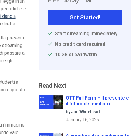
Free 14-Day Trial
i legge in un
 periodiche e
iziano a
Get Started!
diretta.
Start streaming immediately
etta presenti
No credit card required
o streaming
 di passare a
10 GB of bandwidth
me gli
studenti a
Read Next
escere questo
OTT Full Form – Il presente e
il futuro dei media in
streaming
by Jon Whitehead
January 16, 2026
 un’immagine
ondo vale
Aumentare il coinvolgimento