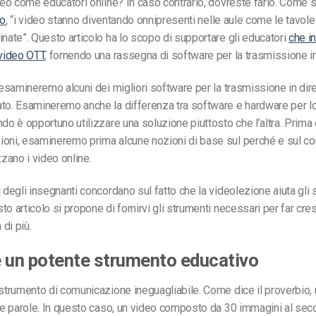
ideo come educatori online? In caso contrario, dovreste farlo. Come s
lo
, “i video stanno diventando onnipresenti nelle aule come le tavole
inate”. Questo articolo ha lo scopo di supportare gli educatori
che in
 video OTT
, fornendo una rassegna di software per la trasmissione in 
, esamineremo alcuni dei migliori software per la trasmissione in dir
ato. Esamineremo anche la differenza tra software e hardware per l
ndo è opportuno utilizzare una soluzione piuttosto che l’altra. Prima
ioni, esamineremo prima alcune nozioni di base sul perché e sul co
zzano i video online.
i
degli insegnanti concordano sul fatto che la videolezione aiuta gli 
to articolo si propone di fornirvi gli strumenti necessari per far cr
di più.
 è un potente strumento educativo
 strumento di comunicazione ineguagliabile. Come dice il proverbio,
lle parole. In questo caso, un video composto da 30 immagini al sec