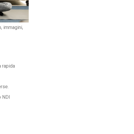
p, immagini,
a rapida
erse.
o NDI