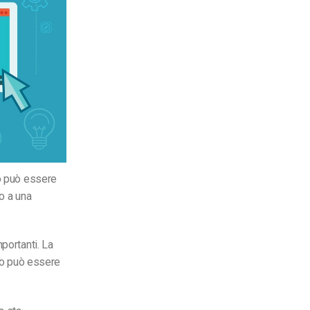
io può essere
o a una
portanti. La
sto può essere