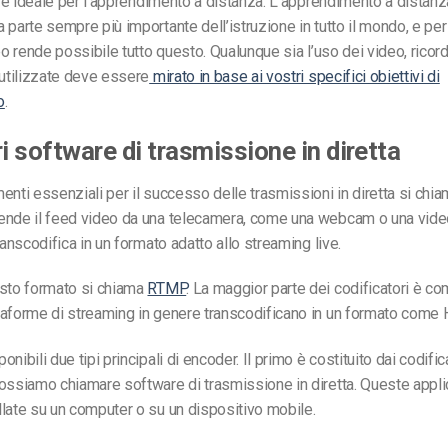
eo è ideale per l’apprendimento a distanza. L’apprendimento a distanz
 parte sempre più importante dell’istruzione in tutto il mondo, e pe
eo rende possibile tutto questo. Qualunque sia l’uso dei video, ricord
 utilizzate deve essere
mirato in base ai vostri specifici obiettivi di
o
.
ri software di trasmissione in diretta
enti essenziali per il successo delle trasmissioni in diretta si chi
ende il feed video da una telecamera, come una webcam o una vid
ranscodifica in un formato adatto allo streaming live.
esto formato si chiama
RTMP
. La maggior parte dei codificatori è co
taforme di streaming in genere transcodificano in un formato come 
nibili due tipi principali di encoder. Il primo è costituito dai codific
ossiamo chiamare software di trasmissione in diretta. Queste appli
late su un computer o su un dispositivo mobile.