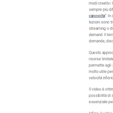
modi creativi.
sempre più dif
capovolta
“. In
lezioni sono t
streaming o di
demand. Il tem
domande, disc
Questo approcc
risorse limita
permette agli 
molto utile pe
velocità inferi
Il video è ott
possibilità di
essenziale per