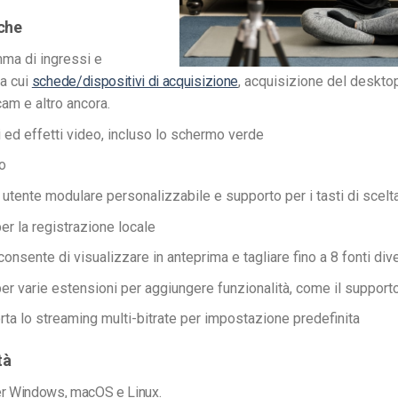
iche
ma di ingressi e
ra cui
schede/dispositivi di acquisizione
, acquisizione del deskto
cam e altro ancora.
i ed effetti video, incluso lo schermo verde
o
 utente modulare personalizzabile e supporto per i tasti di scelt
er la registrazione locale
onsente di visualizzare in anteprima e tagliare fino a 8 fonti div
er varie estensioni per aggiungere funzionalità, come il support
ta lo streaming multi-bitrate per impostazione predefinita
tà
er Windows, macOS e Linux.