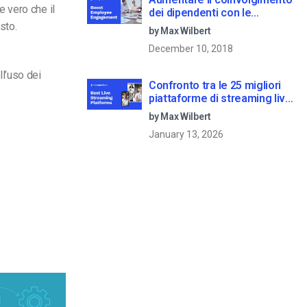
 vero che il
dei dipendenti con le
comunicazioni aziendali in
sto.
by Max Wilbert
live streaming
December 10, 2018
ll’uso dei
Confronto tra le 25 migliori
piattaforme di streaming live
nel 2025
by Max Wilbert
January 13, 2026