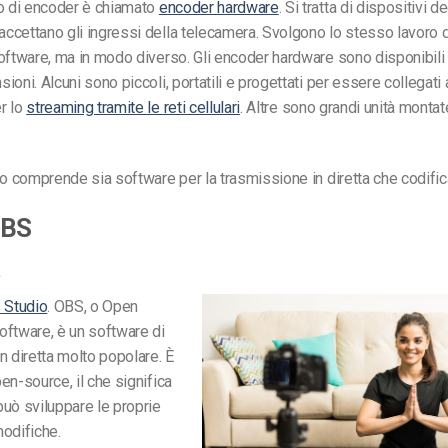
po di encoder è chiamato
encoder hardware
. Si tratta di dispositivi d
cettano gli ingressi della telecamera. Svolgono lo stesso lavoro d
oftware, ma in modo diverso. Gli encoder hardware sono disponibili i
oni. Alcuni sono piccoli, portatili e progettati per essere collegati 
r lo
streaming tramite le reti cellulari
. Altre sono grandi unità montat
co comprende sia software per la trasmissione in diretta che codific
OBS
a
 Studio
. OBS, o Open
oftware, è un software di
n diretta molto popolare. È
en-source, il che significa
uò sviluppare le proprie
odifiche.