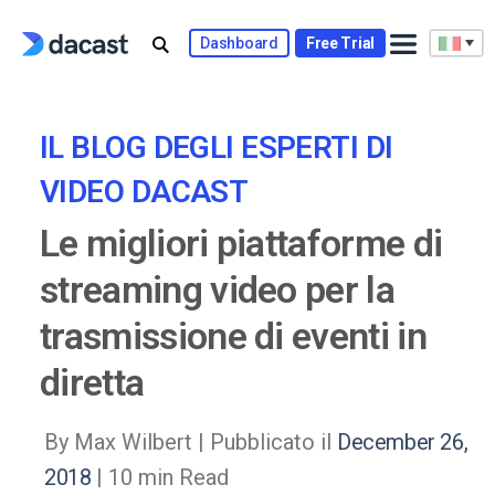
Skip
to
Dashboard
Free Trial
content
IL BLOG DEGLI ESPERTI DI
VIDEO DACAST
Le migliori piattaforme di
streaming video per la
trasmissione di eventi in
diretta
By Max Wilbert |
Pubblicato il
December 26,
2018
| 10 min Read