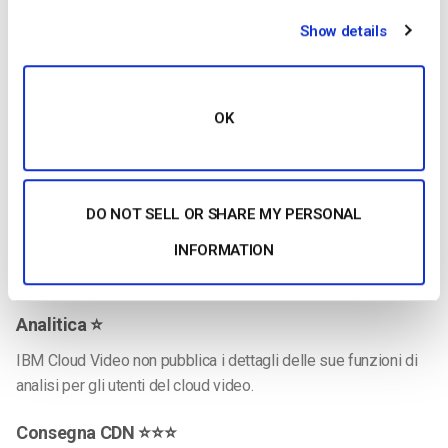
Show details
Monetizzazione ⭐⭐⭐⭐⭐
IBM Cloud Video offre strumenti di monetizzazione, ma solo
OK
per gli utenti dei piani Media ed Enterprise a prezzo
personalizzato. Questi piani costano più di 999 dollari al
mese.
DO NOT SELL OR SHARE MY PERSONAL
Sicurezza ⭐
INFORMATION
IBM Cloud Video non pubblica i dettagli delle sue funzioni di
sicurezza per gli utenti del cloud video.
Analitica ⭐
IBM Cloud Video non pubblica i dettagli delle sue funzioni di
analisi per gli utenti del cloud video.
Consegna CDN ⭐⭐⭐