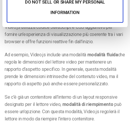
DO NOT SELL OR SHARE MY PERSONAL
Video.js può migliorare l’elemento video nei lettori video
HTML5.
INFORMATION
Video.js utilizza codice JavaScript e CSS aggiuntivo per
fornire un’esperienza di visualizzazione più coerente tra i vari
browser e offre funzioni reattive fin dall’inizio.
Ad esempio, Video.js include una modalità
modalità fluida
che
regola le dimensioni del lettore video per mantenere un
rapporto d’aspetto specifico. In generale, questa modalità
prende le dimensioni intrinseche del contenuto video, ma il
rapporto di aspetto può anche essere personalizzato.
Se c’è già un contenitore all’interno di un layout responsive
designato per il lettore video,
modalità di riempimento
può
essere un’opzione. Con questa modalità, Video.js regolerà il
lettore in modo da riempire l’intero contenitore.