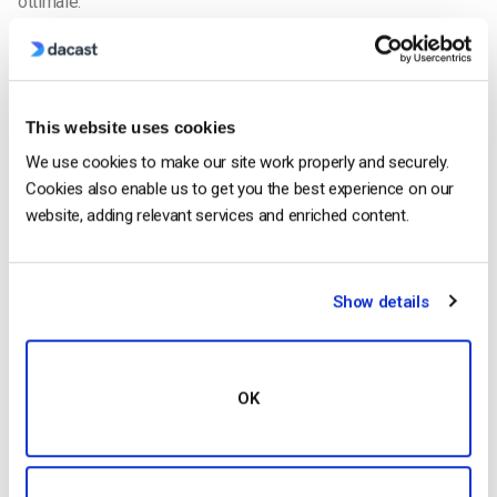
ottimale.
Il modo più semplice è quello di utilizzare un lettore video
costruito in base a
HTML5 e Video.js
.
This website uses cookies
Caratteristiche di Video.js Responsive
We use cookies to make our site work properly and securely.
Cookies also enable us to get you the best experience on our
website, adding relevant services and enriched content.
Show details
OK
Con il suo semplice script di codice embed, la funzione