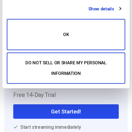
Show details
Harmonie is a Senior digital marketer with
over 6 years in the Tech Industry. She has
a strong marketing and sales background
and loves to work in multilingual
OK
environments.
DO NOT SELL OR SHARE MY PERSONAL
INFORMATION
Free 14-Day Trial
Get Started!
Start streaming immediately