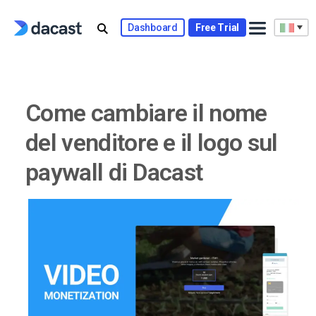
Skip
to
Dashboard
Free Trial
content
Come cambiare il nome
del venditore e il logo sul
paywall di Dacast