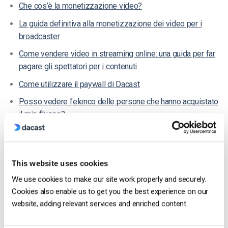
Che cos’è la monetizzazione video?
La guida definitiva alla monetizzazione dei video per i
broadcaster
Come vendere video in streaming online: una guida per far
pagare gli spettatori per i contenuti
Come utilizzare il paywall di Dacast
Posso vedere l’elenco delle persone che hanno acquistato
il mio flusso?
Come creare un prezzo e un codice promozionale sul
paywall di Dacast
Come scegliere un modello di monetizzazione paywall
This website uses cookies
We use cookies to make our site work properly and securely.
Cookies also enable us to get you the best experience on our
website, adding relevant services and enriched content.
Harmonie Duhamel