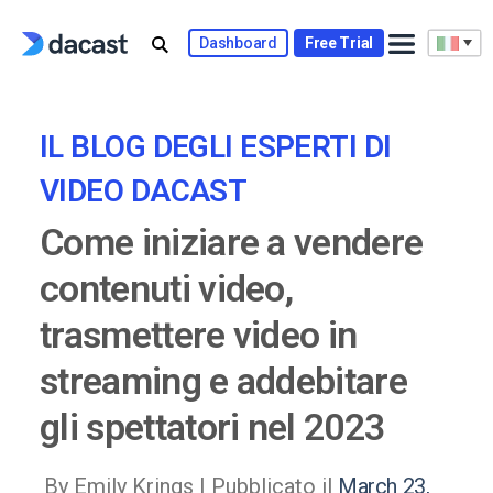
Skip
to
Dashboard
Free Trial
content
IL BLOG DEGLI ESPERTI DI
VIDEO DACAST
Come iniziare a vendere
contenuti video,
trasmettere video in
streaming e addebitare
gli spettatori nel 2023
By Emily Krings |
Pubblicato il
March 23,