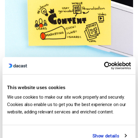
Il live streaming aiuta a creare una strategia di contenuti
video per le vendite online che può essere riproposta in
This website uses cookies
diversi modi.
We use cookies to make our site work properly and securely.
Quando avete un argomento e un’idea di chi volete creare i
Cookies also enable us to get you the best experience on our
contenuti, dovreste elencare tutti gli argomenti generali su cui
website, adding relevant services and enriched content.
potreste creare i contenuti. Da lì, restringete gli argomenti in
una serie di video più specifici.
Show details