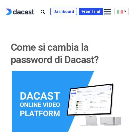
Skip
to
Dashboard
Free Trial
content
Come si cambia la
password di Dacast?