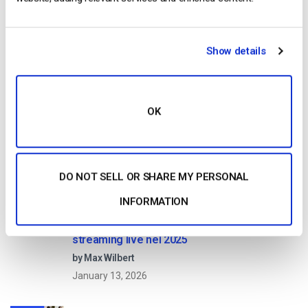
Get Started!
Start streaming immediately
Show details
No credit card required
10 GB of bandwidth
OK
Read Next
DO NOT SELL OR SHARE MY PERSONAL
INFORMATION
Confronto tra le 25 migliori piattaforme di
streaming live nel 2025
by Max Wilbert
January 13, 2026