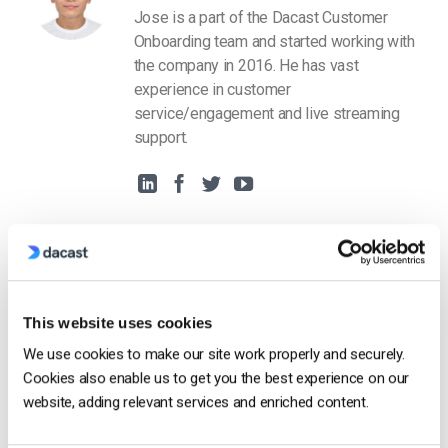
Jose is a part of the Dacast Customer
Onboarding team and started working with
the company in 2016. He has vast
experience in customer
service/engagement and live streaming
support.
This website uses cookies
Free 14-Day Trial
We use cookies to make our site work properly and securely.
Cookies also enable us to get you the best experience on our
Get Started!
website, adding relevant services and enriched content.
Start streaming immediately