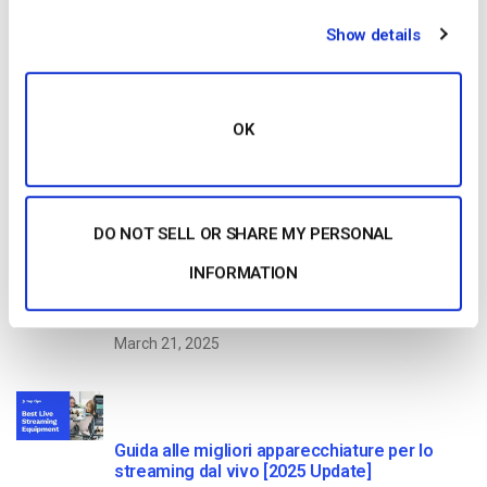
No credit card required
Show details
10 GB of bandwidth
OK
Read Next
DO NOT SELL OR SHARE MY PERSONAL
Come trasmettere in diretta streaming
INFORMATION
conferenze e riunioni virtuali [2021 Update]
by Emily Krings
March 21, 2025
Guida alle migliori apparecchiature per lo
streaming dal vivo [2025 Update]