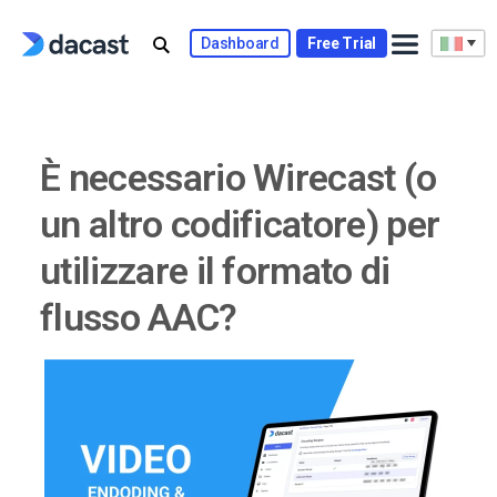
Skip
to
Dashboard
Free Trial
content
È necessario Wirecast (o
un altro codificatore) per
utilizzare il formato di
flusso AAC?