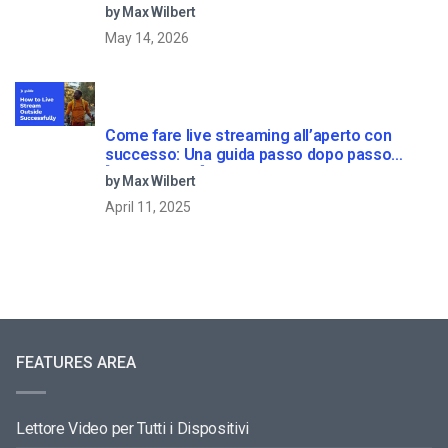
by Max Wilbert
May 14, 2026
Come fare live streaming all’aperto con
successo: Una guida passo dopo passo
[2021 Update]
by Max Wilbert
April 11, 2025
FEATURES AREA
Lettore Video per Tutti i Dispositivi