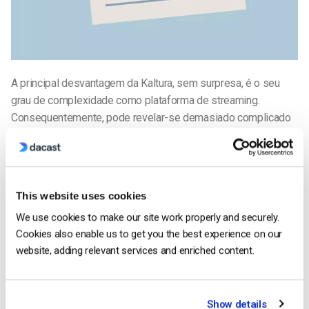
A principal desvantagem da Kaltura, sem surpresa, é o seu
grau de complexidade como plataforma de streaming.
Consequentemente, pode revelar-se demasiado complicado
para o utilizador médio. Isto é especialmente verdade em
comparação com os concorrentes do Kaltura que
analisaremos a seguir.
This website uses cookies
Os críticos
referem
que a interface do utilizador é
We use cookies to make our site work properly and securely.
“desajeitada”, que “existem várias omissões ilógicas nas
Cookies also enable us to get you the best experience on our
capacidades do produto” e que algumas definições são
website, adding relevant services and enriched content.
“extremamente difíceis de personalizar”. Estes
inconvenientes são evidentes nos testes. A partilha nas
redes sociais também não é a melhor. Os utilizadores não
podem ver em janela, mas têm de visitar uma página externa.
Show details