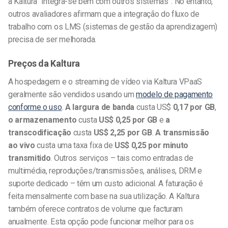
a Kaltura “integra-se bem com outros sistemas”. No entanto,
outros avaliadores afirmam que a integração do fluxo de
trabalho com os LMS (sistemas de gestão da aprendizagem)
precisa de ser melhorada.
Preços da Kaltura
A hospedagem e o streaming de vídeo via Kaltura VPaaS
geralmente são vendidos usando um
modelo de pagamento
conforme o uso
.
A largura de banda
custa US$
0,17 por GB
,
o armazenamento
custa
US$ 0,25 por GB
e
a
transcodificação
custa
US$ 2,25 por GB
.
A transmissão
ao vivo
custa uma taxa fixa de
US$ 0,25 por minuto
transmitido
. Outros serviços – tais como entradas de
multimédia, reproduções/transmissões, análises, DRM e
suporte dedicado – têm um custo adicional. A faturação é
feita mensalmente com base na sua utilização. A Kaltura
também oferece contratos de volume que facturam
anualmente. Esta opção pode funcionar melhor para os