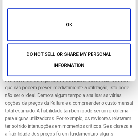
Outra desvantagem é que a versão de avaliação gratuita do
Kaltura KMC não permite testar a
transmissão em direto
.
OK
Como resultado, é difícil ter a certeza de que a sua
configuração específica de hardware e software funcionará
bem com a Kaltura. Os utilizadores que procuram esta
funcionalidade podem optar por considerar os concorrentes
DO NOT SELL OR SHARE MY PERSONAL
da Kaltura.
INFORMATION
Por último, o cálculo dos preços da VPaaS pode ser difícil e
moroso. Para os organismos de radiodifusão mais recentes,
que não podem prever imediatamente a utilização, isto pode
não ser o ideal. Demora algum tempo a analisar as várias
opções de preços da Kaltura e a compreender o custo mensal
total estimado. A fiabilidade também pode ser um problema
para alguns utilizadores. Por exemplo, os revisores relataram
ter sofrido interrupções em momentos críticos. Se a clareza e
a fiabilidade dos preços forem fundamentais, alguns