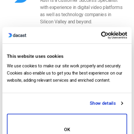
Ruth is a Customer Success Specialist
with experience in digital video platforms
as well as technology companies in
Silicon Valley and beyond.
This website uses cookies
We use cookies to make our site work properly and securely.
Cookies also enable us to get you the best experience on our
Free 14-Day Trial
website, adding relevant services and enriched content.
Get Started!
Show details
Start streaming immediately
No credit card required
OK
10 GB of bandwidth