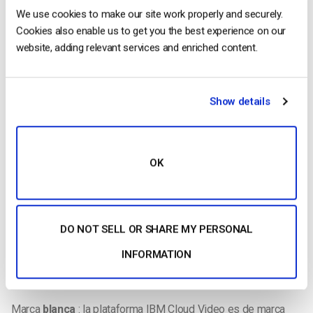
We use cookies to make our site work properly and securely.
Seguridad
– El plan Premium (75 $/mes) incluye funciones
Cookies also enable us to get you the best experience on our
básicas de seguridad. Las herramientas más avanzadas (y
website, adding relevant services and enriched content.
algunas básicas como la protección por contraseña) están
restringidas a los planes Enterprise.
Precios
– Como se ha mencionado,
los precios de
Show details
Livestream
son muy caros para las funciones profesionales.
Su plan Premium básico cuesta 75 dólares al mes, pero
carece de muchas funciones esenciales. Los planes
OK
Enterprise (a partir de 999 dólares al mes) son la única opción
para los profesionales.
Vídeo de IBM Cloud
DO NOT SELL OR SHARE MY PERSONAL
La plataforma de vídeo de IBM (antes Ustream) sólo incluye
INFORMATION
funciones básicas a precios asequibles. Los planes de gama
alta dirigidos a usuarios empresariales tienen más funciones.
Marca
blanca
: la plataforma IBM Cloud Video es de marca