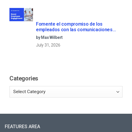
Fomente el compromiso de los
empleados con las comunicaciones
corporativas en directo
by Max Wilbert
July 31, 2026
Categories
FEATURES AREA