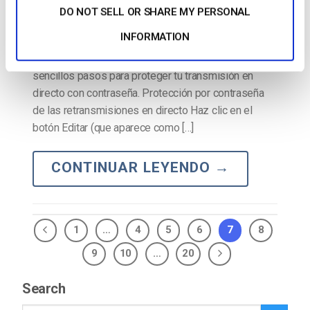
Dacast es una solución de streaming segura
DO NOT SELL OR SHARE MY PERSONAL
equipado con las herramientas que necesita para
INFORMATION
proteger con contraseña sus contenidos de
retransmisión en directo. Hemos reunido unos
sencillos pasos para proteger tu transmisión en
directo con contraseña. Protección por contraseña
de las retransmisiones en directo Haz clic en el
botón Editar (que aparece como […]
CONTINUAR LEYENDO
→
1
…
4
5
6
7
8
9
10
…
20
Search