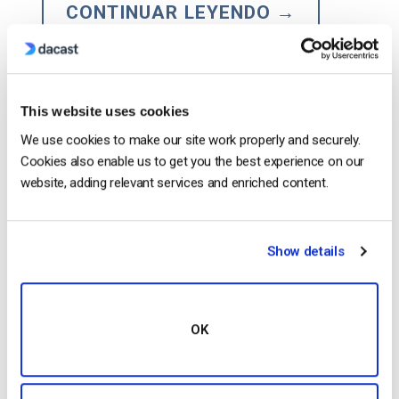
CONTINUAR LEYENDO
→
Configuración de la transmisión en
This website uses cookies
directo protegida por contraseña con
We use cookies to make our site work properly and securely.
Dacast
Cookies also enable us to get you the best experience on our
website, adding relevant services and enriched content.
Show details
OK