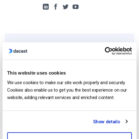
Free 14-Day Trial
Get Started!
This website uses cookies
We use cookies to make our site work properly and securely.
Start streaming immediately
Cookies also enable us to get you the best experience on our
No credit card required
website, adding relevant services and enriched content.
10 GB of bandwidth
Show details
Read Next