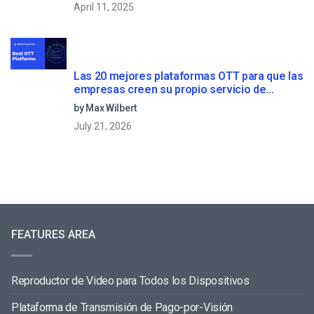
April 11, 2025
Las 20 mejores plataformas OTT para que las
empresas creen su propio servicio de
streaming (2026)
by Max Wilbert
July 21, 2026
FEATURES AREA
Reproductor de Video para Todos los Dispositivos
Plataforma de Transmisión de Pago-por-Visión