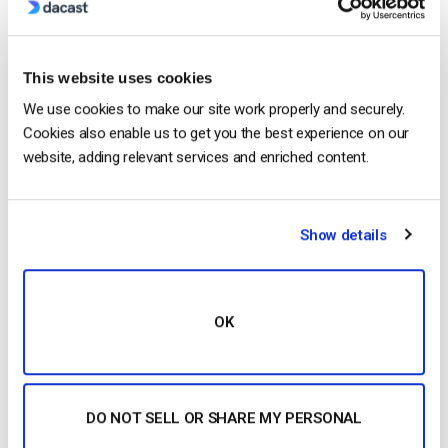
Harmonie is a Senior digital marketer with
over 6 years in the Tech Industry. She has
a strong marketing and sales background
This website uses cookies
and loves to work in multilingual
We use cookies to make our site work properly and securely.
environments.
Cookies also enable us to get you the best experience on our
website, adding relevant services and enriched content.
Show details
Free 14-Day Trial
OK
Get Started!
Start streaming immediately
DO NOT SELL OR SHARE MY PERSONAL
No credit card required