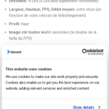
Encodeur
: H.264 (x.264 peut également fonctionner)
Largeur, Hauteur, FPS, Débit moyen
: votre choix (en
fonction de votre vitesse de téléchargement)
Profil
: Haut
Image clé toutes les
60 secondes (le double de la
taille du FPS)
Chaînes
: Stéréo
Débit cible
: 128
Taux d’échantillonnage
: 48 Khz
This website uses cookies
Tous ces paramètres et d’autres encore sont indiqués dans
We use cookies to make our site work properly and securely.
notre
Guide des paramètres du Dacast Encoder
.
Cookies also enable us to get you the best experience on our
website, adding relevant services and enriched content.
Cliquez sur “Enregistrer” ou “Enregistrer sous” pour
sauvegarder vos modifications.
Show details