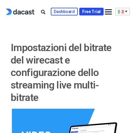
Skip
to
Dashboard
Free Trial
content
Impostazioni del bitrate
del wirecast e
configurazione dello
streaming live multi-
bitrate