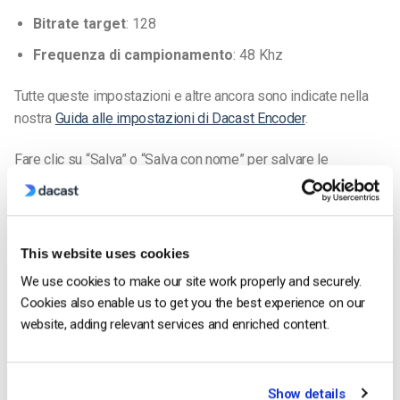
Bitrate target
: 128
Frequenza di campionamento
: 48 Khz
Tutte queste impostazioni e altre ancora sono indicate nella
nostra
Guida alle impostazioni di Dacast Encoder
.
Fare clic su “Salva” o “Salva con nome” per salvare le
modifiche.
Ora siete pronti per lo streaming. Fare clic sull’icona “Stream”.
Una volta iniziato, dovrebbe apparire un timer: ciò significa che
This website uses cookies
siete connessi al server Dacast e che il vostro live stream è
We use cookies to make our site work properly and securely.
iniziato:
Cookies also enable us to get you the best experience on our
website, adding relevant services and enriched content.
Show details