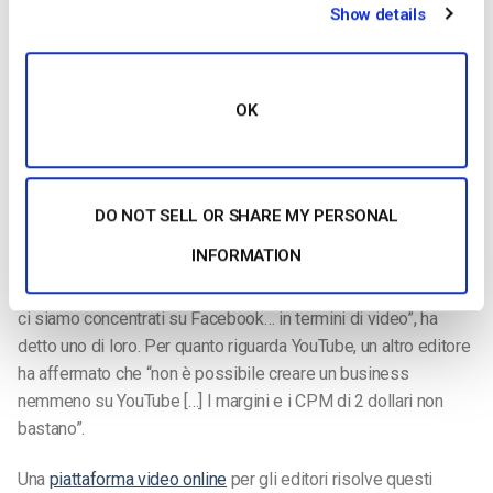
Show details
Le ragioni sono molteplici, ma nel complesso si tratta di
professionalità. YouTube è una piattaforma di livello consumer
con funzioni di livello consumer. Quando si caricano contenuti
su YouTube, gli utenti rinunciano automaticamente ad alcuni dei
OK
loro diritti. Ad esempio, ogni video player ha il logo di YouTube
in primo piano. E YouTube è uno dei siti web più comunemente
bloccati nelle scuole e nei luoghi di lavoro.
DO NOT SELL OR SHARE MY PERSONAL
A causa di queste limitazioni, gli editori stanno abbandonando
INFORMATION
le piattaforme sociali gratuite. In un evento, ad esempio, gli
editori hanno discusso i
problemi di queste piattaforme
. “Non
ci siamo concentrati su Facebook… in termini di video”, ha
detto uno di loro. Per quanto riguarda YouTube, un altro editore
ha affermato che “non è possibile creare un business
nemmeno su YouTube […] I margini e i CPM di 2 dollari non
bastano”.
Una
piattaforma video online
per gli editori risolve questi