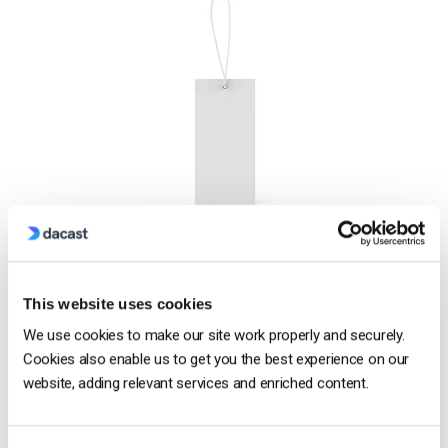
Un’altra considerazione critica per gli editori è la
professionalità e il
branding
.
This website uses cookies
Avete mai notato che la maggior parte delle aziende non
We use cookies to make our site work properly and securely.
ospita i video del proprio sito web su YouTube? Certo,
Cookies also enable us to get you the best experience on our
possono pubblicarvi del materiale promozionale. Ma i video
website, adding relevant services and enriched content.
importanti sui siti web aziendali
non sono
incorporati nei
video di YouTube.