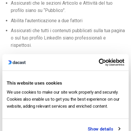
Assicurati che le sezioni Articolo e Attività del tuo
profilo siano su “Pubblico”.
Abilita l’autenticazione a due fattori
Assicurati che tutti i contenuti pubblicati sulla tua pagina
o sul tuo profilo LinkedIn siano professionali e
rispettosi.
Ricorda che se non vedi l’opzione LinkedIn Live, significa che
il tuo profilo o la tua pagina non soddisfano i criteri di idoneità.
4. Scegliere una soluzione di streaming
This website uses cookies
Una volta che hai
Se hai ottenuto l’accesso a LinkedIn Live, è il
We use cookies to make our site work properly and securely.
momento di iniziare a preparare la tua configurazione per lo
Cookies also enable us to get you the best experience on our
streaming.
website, adding relevant services and enriched content.
Lo streaming su LinkedIn Live richiede il supporto di una
soluzione di streaming dedicata con
Ingestione RTMP
.
Show details