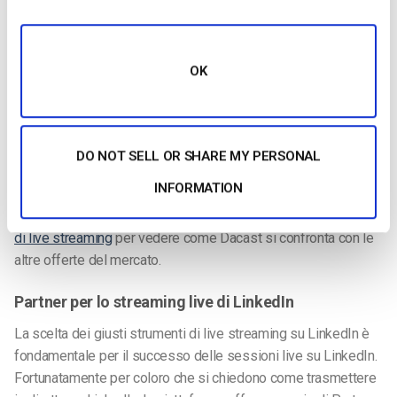
Dacast è un’ottima soluzione per supportare una
configurazione di streaming come questa.
Tuttavia, puoi anche scegliere uno dei partner preferiti da
LinkedIn, tra cui Vimeo, StreamYard e altri.
OK
Le emittenti possono anche trasmettere con un
server RTMP
personalizzato, ma si tratta di un’operazione molto più tecnica
e complessa rispetto all’utilizzo di una soluzione di
DO NOT SELL OR SHARE MY PERSONAL
streaming.
INFORMATION
Dai un’occhiata al nostro confronto tra le migliori
21 soluzioni
di live streaming
per vedere come Dacast si confronta con le
altre offerte del mercato.
Partner per lo streaming live di LinkedIn
La scelta dei giusti strumenti di live streaming su LinkedIn è
fondamentale per il successo delle sessioni live su LinkedIn.
Fortunatamente per coloro che si chiedono come trasmettere