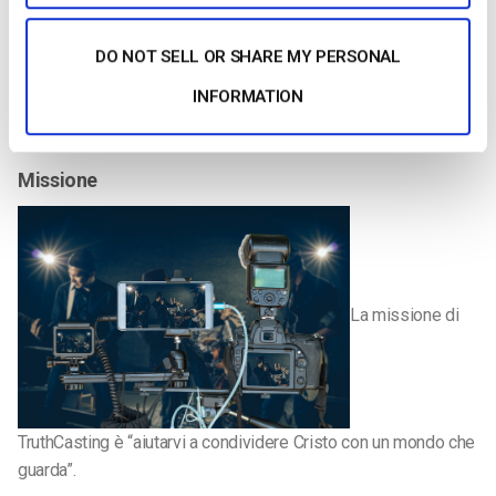
La storia
TruthCasting
ha iniziato nel 2005 a fornire alle Chiese un
DO NOT SELL OR SHARE MY PERSONAL
archivio video online gratuito. Nel 2012, il servizio ha
INFORMATION
introdotto lo streaming dal vivo e oggi collabora con oltre
2500 chiese e ministeri in tutto il mondo.
Missione
La missione di
TruthCasting è “aiutarvi a condividere Cristo con un mondo che
guarda”.