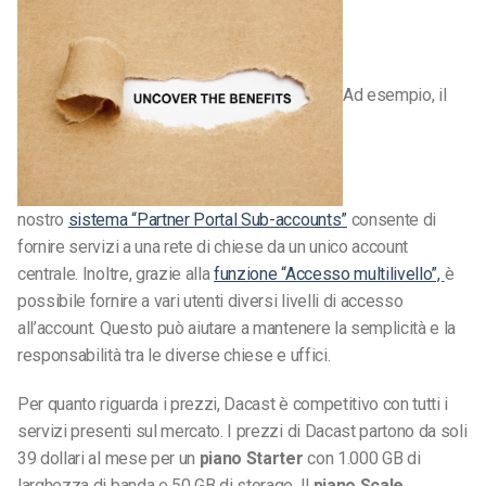
Ad esempio, il
nostro
sistema “Partner Portal Sub-accounts”
consente di
fornire servizi a una rete di chiese da un unico account
centrale. Inoltre, grazie alla
funzione “Accesso multilivello”,
è
possibile fornire a vari utenti diversi livelli di accesso
all’account. Questo può aiutare a mantenere la semplicità e la
responsabilità tra le diverse chiese e uffici.
Per quanto riguarda i prezzi, Dacast è competitivo con tutti i
servizi presenti sul mercato. I prezzi di Dacast partono da soli
39 dollari al mese per un
piano Starter
con 1.000 GB di
larghezza di banda e 50 GB di storage. Il
piano Scale