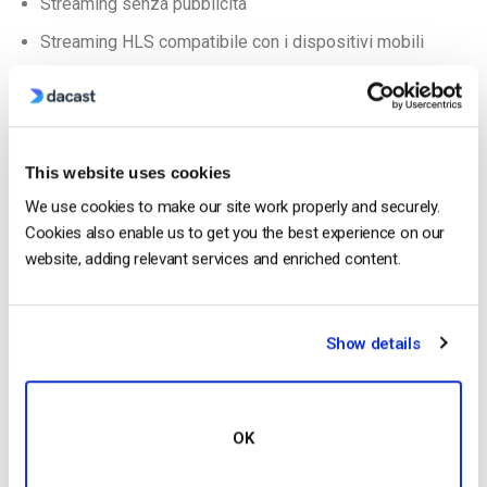
Streaming senza pubblicità
Streaming HLS compatibile con i dispositivi mobili
Incorporare al proprio sito web
Analisi
Registrazione automatica dei flussi live
This website uses cookies
Assistenza tecnica disponibile, ma non 24/7
We use cookies to make our site work properly and securely.
Cookies also enable us to get you the best experience on our
La piattaforma Sunday Streams è disponibile in due diversi
website, adding relevant services and enriched content.
pacchetti. Per 49 dollari al mese, avrete 250 GB di larghezza
di banda, 100 GB di spazio di archiviazione e molto altro. Per
79 dollari al mese, i limiti aumentano a 1 TB di larghezza di
Show details
banda e 300 GB di larghezza di banda. Tutti i piani includono
tutte le funzionalità e i clienti più grandi possono negoziare
piani personalizzati.
OK
La verità