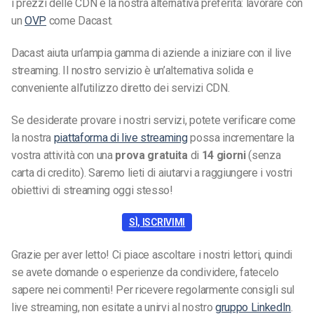
i prezzi delle CDN e la nostra alternativa preferita: lavorare con
un
OVP
come Dacast.
Dacast aiuta un’ampia gamma di aziende a iniziare con il live
streaming. Il nostro servizio è un’alternativa solida e
conveniente all’utilizzo diretto dei servizi CDN.
Se desiderate provare i nostri servizi, potete verificare come
la nostra
piattaforma di live streaming
possa incrementare la
vostra attività con una
prova gratuita
di
14 giorni
(senza
carta di credito). Saremo lieti di aiutarvi a raggiungere i vostri
obiettivi di streaming oggi stesso!
SÌ, ISCRIVIMI
Grazie per aver letto! Ci piace ascoltare i nostri lettori, quindi
se avete domande o esperienze da condividere, fatecelo
sapere nei commenti! Per ricevere regolarmente consigli sul
live streaming, non esitate a unirvi al nostro
gruppo LinkedIn
.