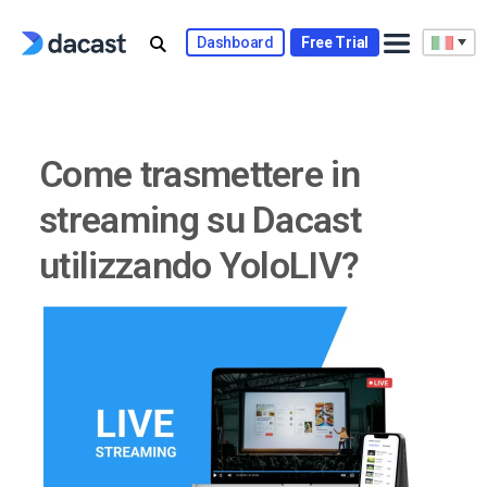
Skip
to
Dashboard
Free Trial
content
Come trasmettere in
streaming su Dacast
utilizzando YoloLIV?