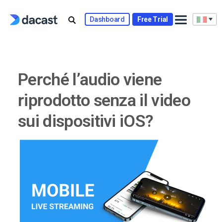
Skip
to
Dashboard
Free Trial
content
Perché l’audio viene
riprodotto senza il video
sui dispositivi iOS?