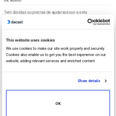
DE ÁUDIO
Tem dúvidas ou precisa de ajuda/acesso a esta
funcionalidade? Por favor,
contacte-nos
.
Ainda não é um utilizador Dacast e está interessado em
experimentar o Dacast sem riscos durante 14 dias?
This website uses cookies
Inscreva-se hoje para começar.
We use cookies to make our site work properly and securely.
Cookies also enable us to get you the best experience on our
Começar Gratuitamente
website, adding relevant services and enriched content.
Show details
Ruth Young
Ruth is a Customer Success Specialist
OK
with experience in digital video platforms
as well as technology companies in