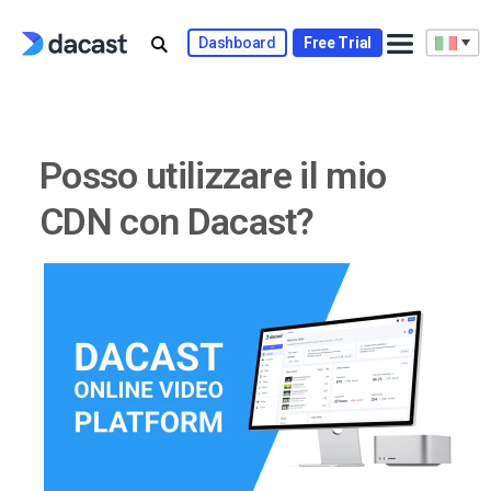
Skip
to
Dashboard
Free Trial
content
Posso utilizzare il mio
CDN con Dacast?