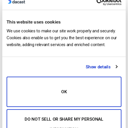
10 GB of bandwidth
This website uses cookies
We use cookies to make our site work properly and securely.
Read Next
Cookies also enable us to get you the best experience on our
website, adding relevant services and enriched content.
Come trasmettere in diretta da un iPhone
Apple in 6 semplici passi
Show details
by Emily Krings
August 5, 2026
OK
OTT Full Form – Il presente e il futuro dei
media in streaming
by Jon Whitehead
DO NOT SELL OR SHARE MY PERSONAL
August 4, 2026