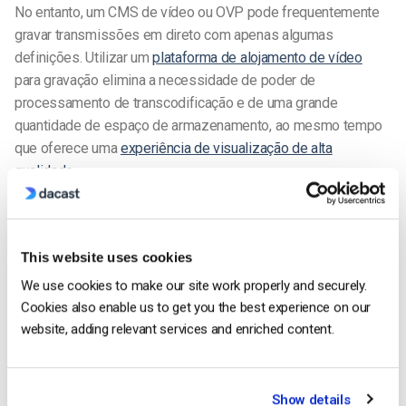
No entanto, um CMS de vídeo ou OVP pode frequentemente
gravar transmissões em direto com apenas algumas
definições. Utilizar um
plataforma de alojamento de vídeo
para gravação elimina a necessidade de poder de
processamento de transcodificação e de uma grande
quantidade de espaço de armazenamento, ao mesmo tempo
que oferece uma
experiência de visualização de alta
qualidade
.
2. Codificação de vídeo
Codificação de vídeo
–
o processo de compressão de
This website uses cookies
ficheiros de vídeo em formatos prontos a serem
We use cookies to make our site work properly and securely.
reproduzidos – é fundamental. Os ficheiros de vídeo RAW
Cookies also enable us to get you the best experience on our
são demasiado grandes para serem armazenados ou
website, adding relevant services and enriched content.
transferidos, pelo que a compressão de vídeos utilizando
software de codificação
pode facilitar a partilha e a
rentabilização do conteúdo de vídeo.
Show details