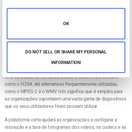
A capacidade de transcodificar – ou
recodificar um vídeo em
fluxo contínuo
para outro tamanho – é incrivelmente valiosa
para manter a qualidade de fluxo contínuo ideal. Isto dá às
OK
empresas de radiodifusão a possibilidade de fazer várias
cópias do ficheiro de vídeo em diferentes tamanhos e
melhorar a experiência do utilizador final.
DO NOT SELL OR SHARE MY PERSONAL
Felizmente, a maioria das plataformas de vídeo online e
soluções de CMS de vídeo têm
funcionalidades de
INFORMATION
codificação de vídeo
que podem transcodificar vídeos para
uma variedade de formatos, desde o codec mais comum,
como o H.264, até alternativas frequentemente utilizadas,
como o MPEG-2 e o WMV. Isto significa que é simples para
as organizações suportarem uma vasta gama de dispositivos
que os seus utilizadores finais possam utilizar.
A plataforma certa ajudará as organizações a configurar a
resolução e a taxa de fotogramas dos vídeos, os codecs e as