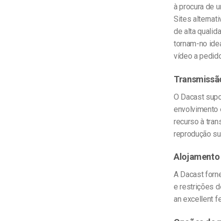
à procura de u
Sites alternat
de alta qualid
tornam-no idea
vídeo a pedid
Transmissã
O Dacast sup
envolvimento 
recurso à tra
reprodução sua
Alojamento
A Dacast forn
e restrições 
an excellent f