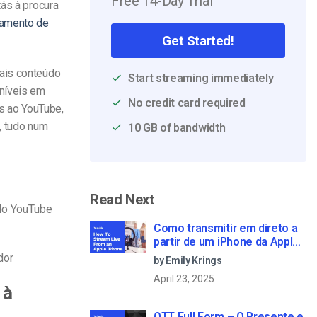
Free 14-Day Trial
tás à procura
jamento de
Get Started!
ais conteúdo
Start streaming immediately
níveis em
No credit card required
as ao YouTube,
, tudo num
10 GB of bandwidth
Read Next
 do YouTube
Como transmitir em direto a
partir de um iPhone da Apple
em 6 passos simples
dor
by Emily Krings
April 23, 2025
 à
OTT Full Form – O Presente e