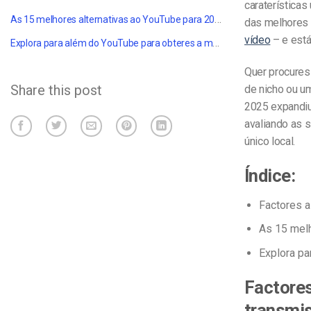
caraterísticas
As 15 melhores alternativas ao YouTube para 2025
das melhores 
vídeo
– e estás
Explora para além do YouTube para obteres a melhor experiência de utilizador
Quer procure
Share this post
de nicho ou u
2025 expandiu-
avaliando as s
único local.
Índice:
Factores a
As 15 melh
Explora pa
Factores
transmi