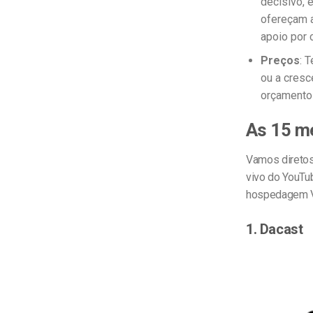
decisivo, 
ofereçam a
apoio por c
Preços
: 
ou a cresc
orçamento
As 15 me
Vamos diretos
vivo do YouTu
hospedagem VO
1. Dacast