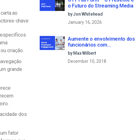
o Futuro do Streaming Media
 certa ao
by Jon Whitehead
actores-chave:
January 16, 2026
 específicos
Aumente o envolvimento dos
 uma
funcionários com
ou criação.
comunicações empresariais
by Max Wilbert
em direto
 navegação
December 10, 2018
 um grande
erece
erecem
iro.
vacidade dos
 um fator