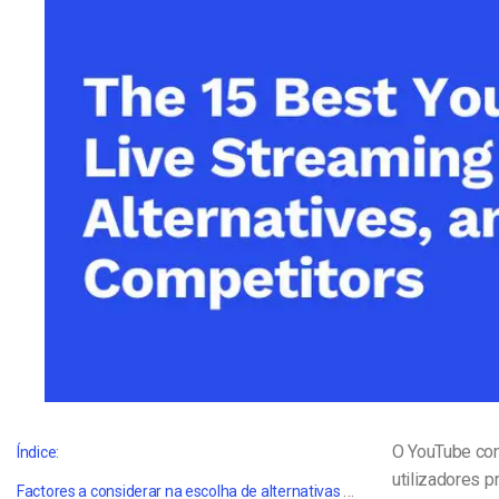
Alojamento de Vídeo On
Video CMS
Privacidade e Seguranç
O YouTube con
Índice:
utilizadores 
Factores a considerar na escolha de alternativas à transmissão em direto do YouTube