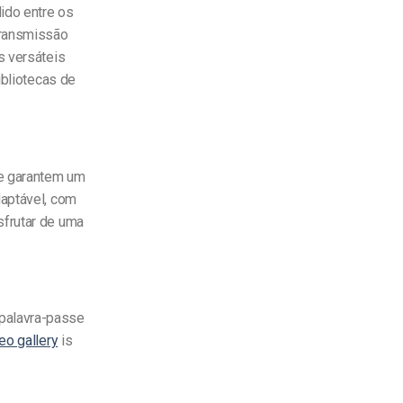
ido entre os
transmissão
s versáteis
ibliotecas de
e garantem um
daptável, com
sfrutar de uma
palavra-passe
eo gallery
is