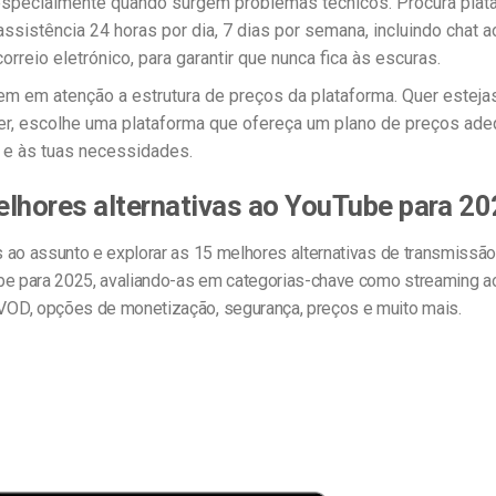
especialmente quando surgem problemas técnicos. Procura plat
ssistência 24 horas por dia, 7 dias por semana, incluindo chat a
orreio eletrónico, para garantir que nunca fica às escuras.
Tem em atenção a estrutura de preços da plataforma. Quer estej
er, escolhe uma plataforma que ofereça um plano de preços ade
 e às tuas necessidades.
lhores alternativas ao YouTube para 2
 ao assunto e explorar as 15 melhores
alternativas de transmissão
be
para 2025, avaliando-as em categorias-chave como streaming ao
D, opções de monetização, segurança, preços e muito mais.