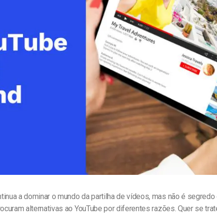
line
Análise de Vídeo
Monetização de Vídeo
a
Marketing em Vídeo
tinua a dominar o mundo da partilha de vídeos, mas não é segredo
procuram
alternativas ao YouTube
por diferentes razões. Quer se trat