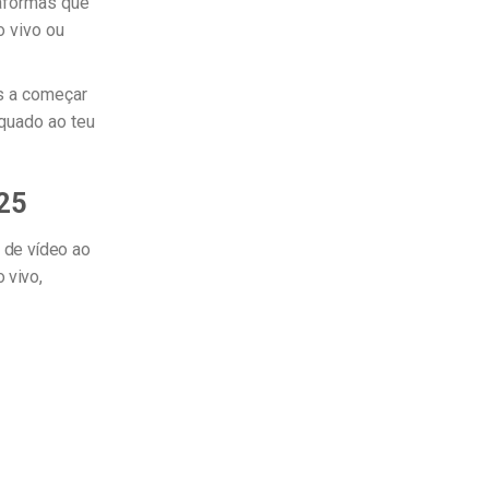
aformas que
o vivo ou
as a começar
quado ao teu
025
 de vídeo ao
 vivo,