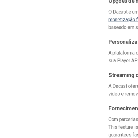
Opções de 
O Dacast é um
monetização f
baseado em su
Personaliza
A plataforma 
sua Player AP
Streaming 
A Dacast ofer
vídeo e remove
Fornecimen
Com parcerias
This feature is
guarantees fas