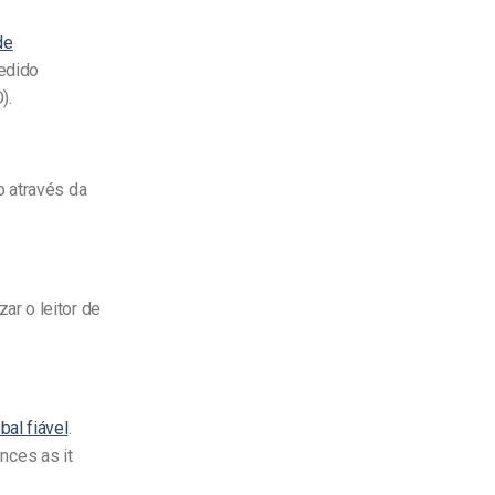
de
pedido
).
b através da
ar o leitor de
bal fiável
.
ences as it