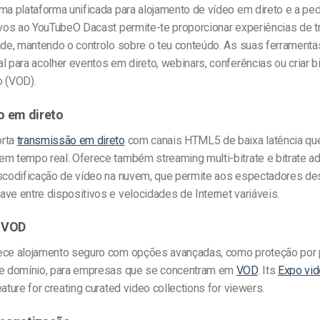
ma plataforma unificada para alojamento de vídeo em direto e a ped
ivos ao YouTube
O Dacast permite-te proporcionar experiências de 
ade, mantendo o controlo sobre o teu conteúdo. As suas ferramenta
l para acolher eventos em direto, webinars, conferências ou criar b
o (VOD).
o em direto
orta
transmissão em direto
com canais HTML5 de baixa latência qu
em tempo real. Oferece também streaming multi-bitrate e bitrate a
nscodificação de vídeo na nuvem, que permite aos espectadores de
ve entre dispositivos e velocidades de Internet variáveis.
 VOD
ece alojamento seguro com opções avançadas, como proteção por 
de domínio, para empresas que se concentram em
VOD
. Its
Expo vid
eature for creating curated video collections for viewers.