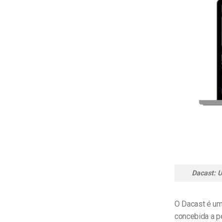
Dacast: 
O Dacast é u
concebida a p