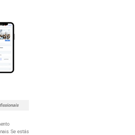
issionais
mento
nais. Se estás