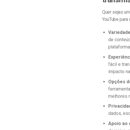
Quer sejas um 
YouTube para 
Variedad
de conteúd
plataforma
Experiênci
fácil e tr
impacto na
Opções d
ferramenta
melhores m
Privacida
dados, esc
Apoio ao 