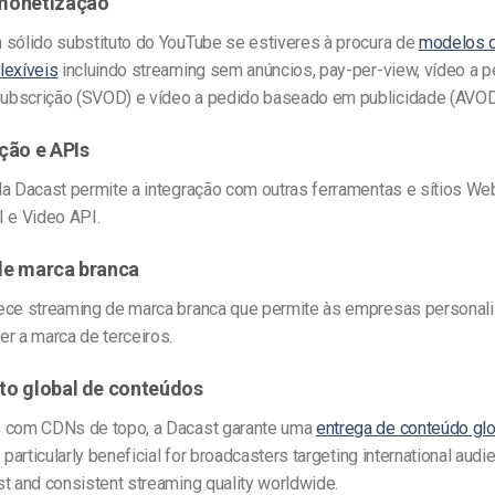
monetização
 sólido
substituto do YouTube
se estiveres à procura de
modelos 
lexíveis
incluindo streaming sem anúncios, pay-per-view, vídeo a 
bscrição (SVOD) e vídeo a pedido baseado em publicidade (AVOD
ção e APIs
da Dacast permite a integração com outras ferramentas e sítios We
I e Video API.
de marca branca
ece streaming de marca branca que permite às empresas personaliz
r a marca de terceiros.
to global de conteúdos
 com CDNs de topo, a Dacast garante uma
entrega de conteúdo glo
 particularly beneficial for broadcasters targeting international audi
t and consistent streaming quality worldwide.