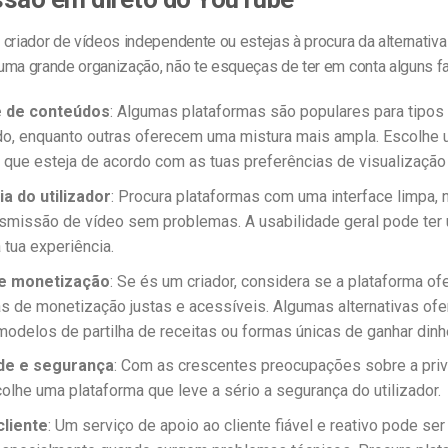
criador de vídeos independente ou estejas à procura da alternativa
uma grande organização, não te esqueças de ter em conta alguns f
e de conteúdos
: Algumas plataformas são populares para tipos
o, enquanto outras oferecem uma mistura mais ampla. Escolhe
 que esteja de acordo com as tuas preferências de visualização 
a do utilizador
: Procura plataformas com uma interface limpa,
ansmissão de vídeo sem problemas. A usabilidade geral pode ter
 tua experiência.
e monetização
: Se és um criador, considera se a plataforma of
s de monetização justas e acessíveis. Algumas alternativas of
odelos de partilha de receitas ou formas únicas de ganhar dinhe
de e segurança
: Com as crescentes preocupações sobre a pri
olhe uma plataforma que leve a sério a segurança do utilizador.
cliente
: Um serviço de apoio ao cliente fiável e reativo pode ser