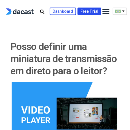
Skip
to
Dashboard
Free Trial
content
Posso definir uma
miniatura de transmissão
em direto para o leitor?