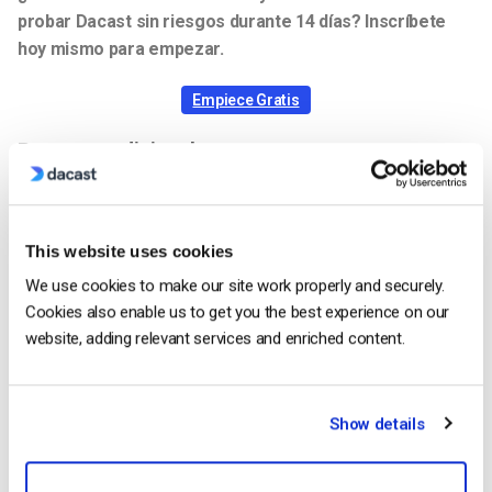
probar Dacast sin riesgos durante 14 días? Inscríbete
hoy mismo para empezar.
Empiece Gratis
Recursos adicionales:
This website uses cookies
Jose Guevara
We use cookies to make our site work properly and securely.
Cookies also enable us to get you the best experience on our
Jose is a part of the Dacast Customer
website, adding relevant services and enriched content.
Onboarding team and started working with
the company in 2016. He has vast
experience in customer
Show details
service/engagement and live streaming
support.