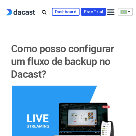
Skip
to
Dashboard
Free Trial
content
Como posso configurar
um fluxo de backup no
Dacast?