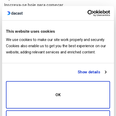
Inscreva-se hoje para começar.
Começar Gratuitamente
Recursos adicionais:
This website uses cookies
We use cookies to make our site work properly and securely.
Cookies also enable us to get you the best experience on our
website, adding relevant services and enriched content.
Jose Guevara
Jose is a part of the Dacast Customer
Show details
Onboarding team and started working with
the company in 2016. He has vast
experience in customer
service/engagement and live streaming
OK
support.