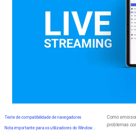
Alojamento de Vídeo On
Video CMS
Privacidade e Seguranç
Como emissor, 
Teste de compatibilidade de navegadores
problemas co
Nota importante para os utilizadores do Windows 7