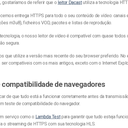
, gostaríamos de referir que o
leitor Dacast
utiliza a tecnologia HT
emos entrega HTTPS para todo o seu conteúdo de vídeo: canais 
ações m3u8), ficheiros VOD, pacotes e listas de reprodução.
 tecnologia, o nosso leitor de vídeo é compatível com quase todos
ão segura.
que utilize a versão mais recente do seu browser preferido. No e
 ser compatíveis com os mais antigos, exceto com o Internet Explo
 compatibilidade de navegadores
icar de que tudo está a funcionar corretamente antes da transmissã
um teste de compatibilidade do navegador.
 um serviço como o
Lambda Test
para garantir que tudo esteja func
a o streaming de HTTPS com sua tecnologia HLS.