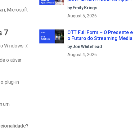
em 6 passos simples
by Emily Krings
ri, Microsoft
August 5, 2026
s 7
OTT Full Form – O Presente e
o Futuro do Streaming Media
m o Windows 7.
by Jon Whitehead
August 4, 2026
de o ativar
o plug-in
am um
cionalidade?