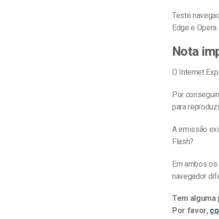
Teste navegado
Edge e Opera.
Nota imp
O Internet Exp
Por conseguint
para reproduzi
A emissão exig
Flash?
Em ambos os 
navegador dif
Tem alguma p
Por favor,
co