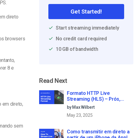
TPS.
Get Started!
em direto
Start streaming immediately
 os browsers
No credit card required
10 GB of bandwidth
ntanto,
rer 8 e
Read Next
Formato HTTP Live
Streaming (HLS) – Prós,
o em direto,
contras e como funciona
by Max Wilbert
May 23, 2025
ionando sem
Como transmitir em direto a
partir de um iPhone da Apple