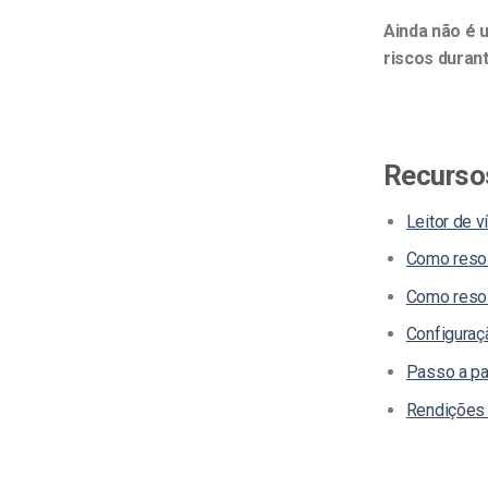
Ainda não é 
riscos duran
Recursos
Leitor de v
Como resol
Como resol
Configuraç
Passo a pa
Rendições 