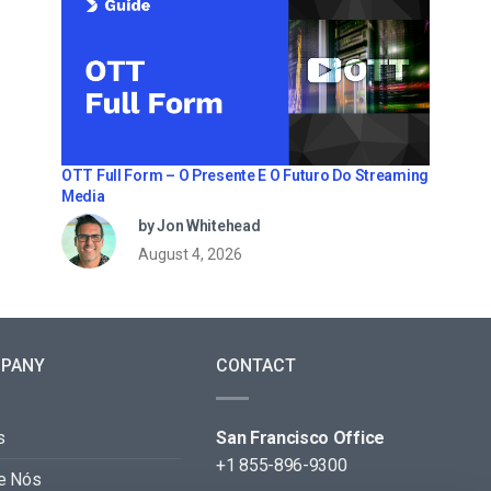
OTT Full Form – O Presente E O Futuro Do Streaming
Media
by Jon Whitehead
August 4, 2026
PANY
CONTACT
s
San Francisco Office
+1 855-896-9300
e Nós