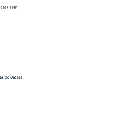
acast sem
ias do Dacast