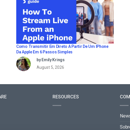
Como Transmitir Em Direto A Partir De Um IPhone
Da Apple Em 6 Passos Simples
by Emily Krings
August 5, 2026
ARE
RESOURCES
COM
New
Sobr