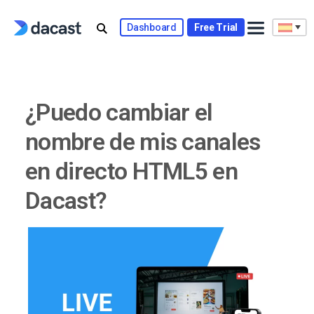
Skip
to
Dashboard
Free Trial
content
¿Puedo cambiar el
nombre de mis canales
en directo HTML5 en
Dacast?