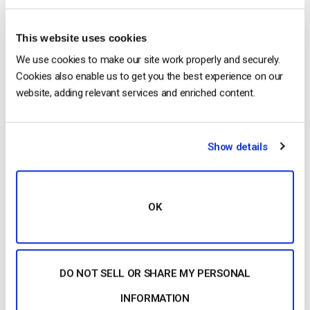
a strong marketing and sales background
and loves to work in multilingual
This website uses cookies
environments.
We use cookies to make our site work properly and securely.
Cookies also enable us to get you the best experience on our
website, adding relevant services and enriched content.
Show details
Free 14-Day Trial
OK
Get Started!
Start streaming immediately
DO NOT SELL OR SHARE MY PERSONAL
No credit card required
10 GB of bandwidth
INFORMATION