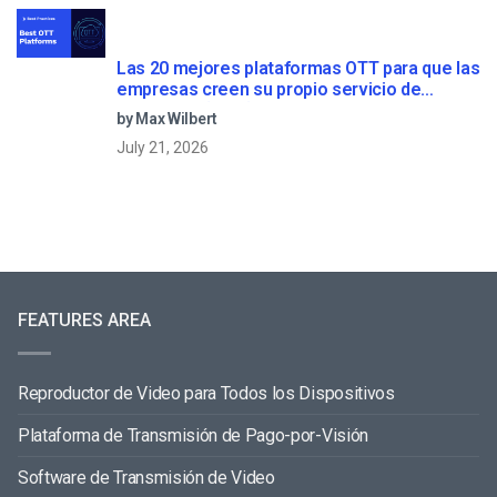
Las 20 mejores plataformas OTT para que las
empresas creen su propio servicio de
streaming (2026)
by Max Wilbert
July 21, 2026
FEATURES AREA
Reproductor de Video para Todos los Dispositivos
Plataforma de Transmisión de Pago-por-Visión
Software de Transmisión de Video