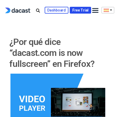
Skip
to
Dashboard
Free Trial
content
¿Por qué dice
“dacast.com is now
fullscreen” en Firefox?