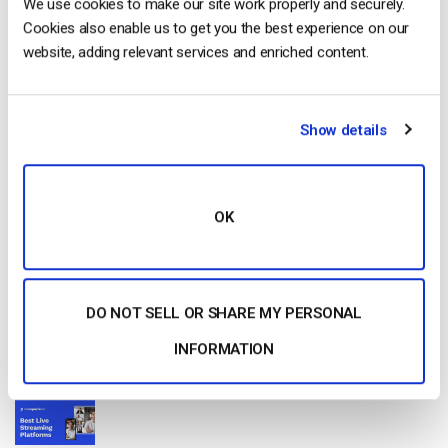
We use cookies to make our site work properly and securely.
Cookies also enable us to get you the best experience on our
website, adding relevant services and enriched content.
Free 14-Day Trial
Show details
Get Started!
Start streaming immediately
OK
No credit card required
10 GB of bandwidth
DO NOT SELL OR SHARE MY PERSONAL
INFORMATION
Read Next