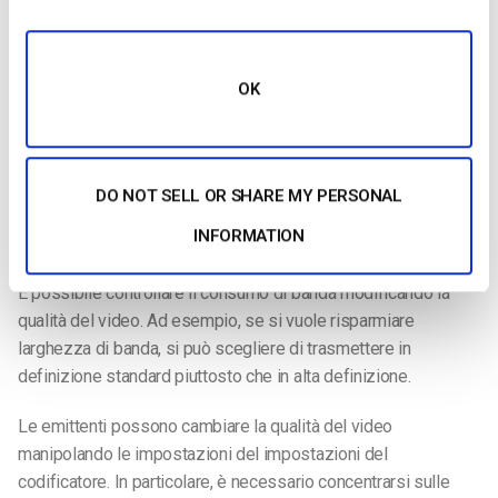
sufficiente per le lezioni di un
corso universitario
o un video di formazione interna.
OK
È essenziale mettere in primo piano l’esperienza degli
spettatori, soprattutto se il vostro flusso è a pagamento.
L’ultima cosa che si vuole è che gli spettatori non siano
soddisfatti dei flussi di pixel.
DO NOT SELL OR SHARE MY PERSONAL
Impostazioni del codificatore per il controllo della qualità
INFORMATION
video
È possibile controllare il consumo di banda modificando la
qualità del video. Ad esempio, se si vuole risparmiare
larghezza di banda, si può scegliere di trasmettere in
definizione standard piuttosto che in alta definizione.
Le emittenti possono cambiare la qualità del video
manipolando le impostazioni del impostazioni del
codificatore
. In particolare, è necessario concentrarsi sulle