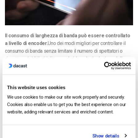
Il consumo di larghezza di banda può essere controllato
a livello di encoder.
Uno dei modi migliori per controllare il
consumo di banda senza limitare il numero di spettatori o
rispettare rigidi limiti di tempo è ridurre la risoluzione dello
streaming. Detto questo, è importante notare che lo streaming
con una risoluzione inferiore ha più senso in alcune situazioni
che in altre.
This website uses cookies
Ad esempio, se si sta trasmettendo un
We use cookies to make our site work properly and securely.
evento sportivo
o di un concerto che potrebbe trarre vantaggio
Cookies also enable us to get you the best experience on our
da un’immagine più realistica, potreste voler assorbire il costo
website, adding relevant services and enriched content.
della larghezza di banda per produrre uno streaming in alta
definizione.
alta definizione
. D’altra parte, una qualità più bassa sarebbe
Show details