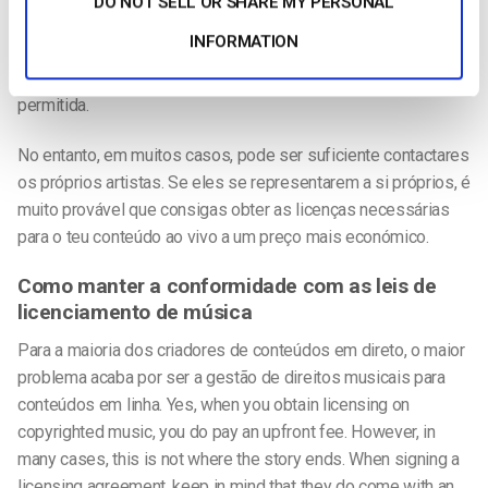
DO NOT SELL OR SHARE MY PERSONAL
licenciamento podem subir para 2.000 dólares por ano. Uma
INFORMATION
parte do montante é depois paga ao criador sob a forma de
direitos de música e transmissão em direto
da faixa é
permitida.
No entanto, em muitos casos, pode ser suficiente contactares
os próprios artistas. Se eles se representarem a si próprios, é
muito provável que consigas obter as licenças necessárias
para o teu conteúdo ao vivo a um preço mais económico.
Como manter a conformidade com as leis de
licenciamento de música
Para a maioria dos criadores de conteúdos em direto, o maior
problema acaba por ser a
gestão de direitos musicais para
conteúdos em linha
. Yes, when you obtain licensing on
copyrighted music, you do pay an upfront fee. However, in
many cases, this is not where the story ends. When signing a
licensing agreement, keep in mind that they do come with an