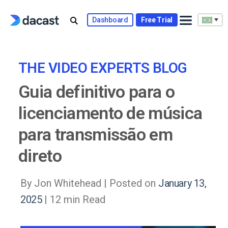
Skip
to
Dashboard
Free Trial
content
THE VIDEO EXPERTS BLOG
Guia definitivo para o
licenciamento de música
para transmissão em
direto
By Jon Whitehead |
Posted on
January 13,
2025
| 12 min Read