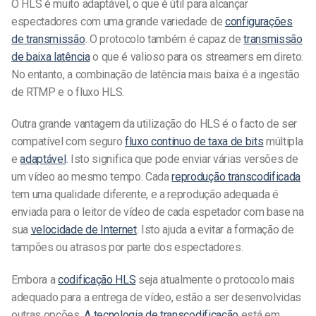
O HLS é muito adaptável, o que é útil para alcançar
espectadores com uma grande variedade de
configurações
de transmissão
. O protocolo também é capaz de
transmissão
de baixa latência
o que é valioso para os streamers em direto.
No entanto, a combinação de latência mais baixa é a ingestão
de RTMP e o fluxo HLS.
Outra grande vantagem da utilização do HLS é o facto de ser
compatível com
seguro
fluxo contínuo de taxa de bits
múltipla
e
adaptável
. Isto significa que pode enviar várias versões de
um vídeo ao mesmo tempo. Cada
reprodução transcodificada
tem uma qualidade diferente, e a reprodução adequada é
enviada para o leitor de vídeo de cada espetador com base na
sua
velocidade de Internet
. Isto ajuda a evitar a formação de
tampões ou atrasos por parte dos espectadores.
Embora a
codificação HLS
seja atualmente o protocolo mais
adequado para a entrega de vídeo, estão a ser desenvolvidas
outras opções.
A tecnologia de transcodificação
está em