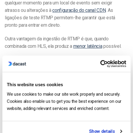
qualquer momento para um local de evento sem exigir
atrasos ou alterações à
configuração do canal CDN
. As
ligações de teste RTMP permitem-lhe garantir que está
pronto para entrar em direto.
Outra vantagem da ingestão de RTMP é que, quando
combinada com HLS, ela produz a
menor latência
possível.
RTMP Ingest vs. RTMP Streaming
É muito importante notar que isto é completamente diferente
da entrega RTMP, que utilizava o protocolo para transmitir
vídeo dos servidores
CDN de vídeo
para o leitor de vídeo
This website uses cookies
Flash. É o mesmo protocolo, mas com uma função diferente.
We use cookies to make our site work properly and securely.
Cookies also enable us to get you the best experience on our
A ingestão de RTMP é utilizada com
plataformas
modernas
website, adding relevant services and enriched content.
de
transmissão em direto
, como o Dacast, que utilizam
streaming HLS
com um leitor de vídeo HTML5. O streaming
RTMP, por outro lado, foi concebido pela Adobe para funcionar
Show details