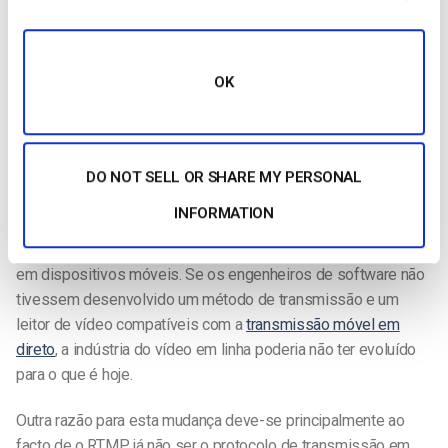
com o seu leitor de vídeo Flash.
A principal razão para o abandono do streaming RTMP foi o
facto de não suportar
transmissão móvel
. No início desta
OK
mudança, a utilização de
dispositivos móveis com acesso à
Internet
era cada vez maior, pelo que os organismos de
radiodifusão precisavam rapidamente de uma solução.
DO NOT SELL OR SHARE MY PERSONAL
Os smartphones e tablets são muito mais facilmente
INFORMATION
acessíveis do que um portátil, um computador ou uma smart
TV e, atualmente, a
maioria dos serviços de streaming
é feita
em dispositivos móveis. Se os engenheiros de software não
tivessem desenvolvido um método de transmissão e um
leitor de vídeo compatíveis com a
transmissão móvel em
direto
, a indústria do vídeo em linha poderia não ter evoluído
para o que é hoje.
Outra razão para esta mudança deve-se principalmente ao
facto de o RTMP já não ser o protocolo de transmissão em