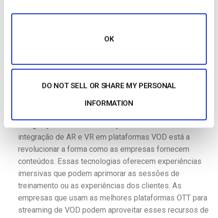
plataformas de vídeo a pedido 2025 oferecem às
empresas poderosas ferramentas de análise de dados.
Estas informações ajudam a otimizar as estratégias de
OK
conteúdo e a melhorar o envolvimento dos
espectadores. Ao seguir as preferências e os
comportamentos dos espectadores, as empresas
podem tomar decisões informadas para melhorar a
DO NOT SELL OR SHARE MY PERSONAL
qualidade dos conteúdos e maximizar a retenção dos
INFORMATION
espectadores.
Integração de AR e VR em plataformas VOD
: A
integração de AR e VR em plataformas VOD está a
revolucionar a forma como as empresas fornecem
conteúdos. Essas tecnologias oferecem experiências
imersivas que podem aprimorar as sessões de
treinamento ou as experiências dos clientes. As
empresas que usam as melhores plataformas OTT para
streaming de VOD podem aproveitar esses recursos de