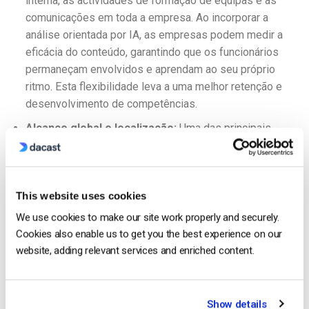
interna, as actividades de formação de equipas e as
comunicações em toda a empresa. Ao incorporar a
análise orientada por IA, as empresas podem medir a
eficácia do conteúdo, garantindo que os funcionários
permaneçam envolvidos e aprendam ao seu próprio
ritmo. Esta flexibilidade leva a uma melhor retenção e
desenvolvimento de competências.
Alcance global e localização:
Uma das principais
vantagens das melhores plataformas VOD para
empresas é a sua capacidade de atingir públicos
globais. Legendas multilíngües, dublagem e
This website uses cookies
recomendações de conteúdo específicas da região
garantem que as empresas possam envolver
We use cookies to make our site work properly and securely.
efetivamente os espectadores internacionais. Esse
Cookies also enable us to get you the best experience on our
nível de localização torna mais fácil para as empresas
website, adding relevant services and enriched content.
expandir seu alcance e se conectar com diversos
públicos.
Show details
Insights orientados por dados
: As principais